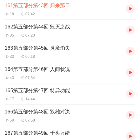
161第五部分第43回 归来那日
金三道虽然法术不很纯熟，但却聪明智慧，在凡间斗智斗
18
07:42
勇，一边继续寻求自己的至爱，一边挽救了一大批WS三中
162第五部分第44回 毁灭之战
的迷途少年，成立了凡间势力“三道会”。
35
07:23
163第五部分第45回 灵魔消失
33
06:18
那么，在人间混的够大，已经容不下金三道了，这时刚好玉
164第五部分第46回 人间状况
帝有请，于是金三道就开始祸害荼毒天界去了。
43
07:34
165第五部分第47回 特异功能
金三道有着牛逼的前世，有着凡人的智慧，在天界将会如何
17
14:44
发展呢？拭目以待第二部曲《通霸三界》吧……
166第五部分第48回 双雄对决
50
07:58
167第五部分第49回 千头万绪