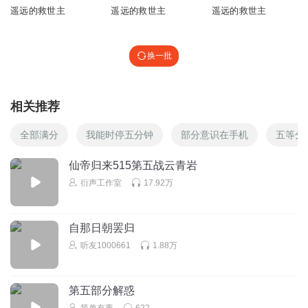
遥远的救世主
遥远的救世主
遥远的救世主
换一批
相关推荐
全部满分
我能时停五分钟
部分意识在手机
五等分
仙帝归来515第五战云青岩
衍声工作室
17.92万
自那日朝罢归
听友1000661
1.88万
第五部分解惑