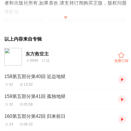
者和出版社所有,如果喜欢,请支持订阅购买正版，版权问题
请私信。
本音频为电脑合成，对于语音要求不高的听友可以将就听
着
，要求高的听友请略过，不喜勿喷。
《东方救世主》三部曲：第一部“爱情曲”《为爱转世》；第
以上内容来自专辑
二部“霸王曲”《通霸三界》；第三部“科幻曲”《终极奥
东方救世主
秘》。
6940
11
免费订阅
158第五部分第40回 近边地狱
第一部《为爱转世》已经结束，讲述凡间一位东方少年，十
42
13:02
几二十岁的高中生——金三道，一次偶然机会遁入鬼庙，被
159第五部分第41回 孤独地狱
灵魔卷入冥界，却引发了自己前世的身世。前世三笑仙何其
32
05:58
厉害，自己学会了前世的能耐，返回人间，继续追寻前世的
160第五部分第42回 归来前日
爱人无双。
24
06:32