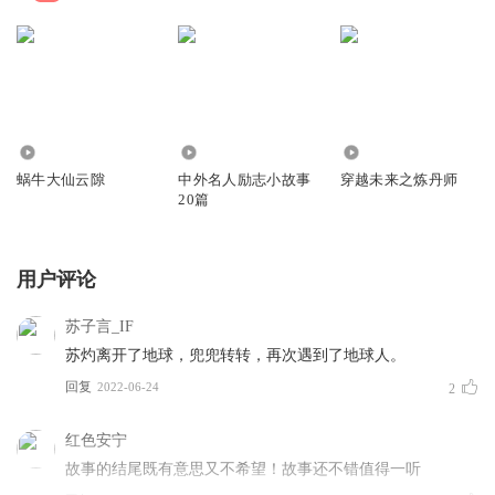
1.67万
200
23.28万
蜗牛大仙云隙
中外名人励志小故事
穿越未来之炼丹师
20篇
用户评论
苏子言_IF
苏灼离开了地球，兜兜转转，再次遇到了地球人。
回复
2022-06-24
2
红色安宁
故事的结尾既有意思又不希望！故事还不错值得一听