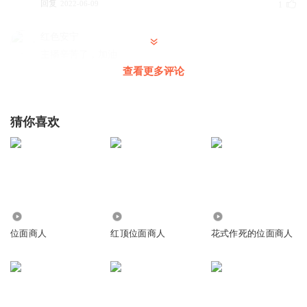
回复
2022-06-09
1
红色安宁
主播辛苦了，加油
查看更多评论
回复
2022-06-09
0
红色安宁
猜你喜欢
没人评论吗？
回复
2022-06-09
0
355.31万
5554
27.96万
位面商人
红顶位面商人
花式作死的位面商人