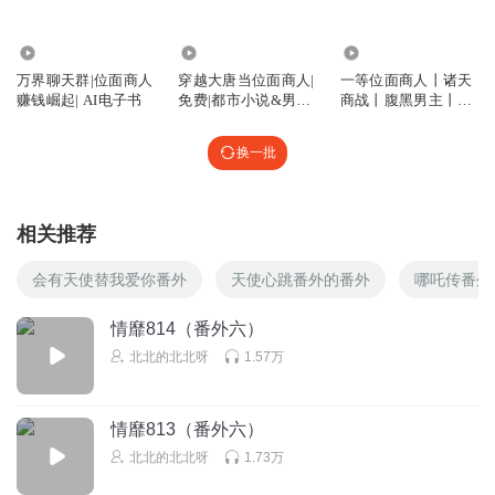
4.50万
3.61万
9.64万
万界聊天群|位面商人
穿越大唐当位面商人|
一等位面商人丨诸天
赚钱崛起| AI电子书
免费|都市小说&男频
商战丨腹黑男主丨系
&轻松&悲情
统暴富丨炼金权谋丨
爆笑逆袭丨多人有声
换一批
剧
相关推荐
会有天使替我爱你番外
天使心跳番外的番外
哪吒传番外
情靡814（番外六）
北北的北北呀
1.57万
情靡813（番外六）
北北的北北呀
1.73万