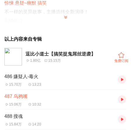
惊悚 悬疑~幽默 搞笑
不一样的灵异故事，主播
浩纬
全新演绎！
剧情简介：
我，是名普通的高中生，自幼便霉运缠身。
以上内容来自专辑
一出门就被狗咬！无限次掉进水坑！
逗比小道士【搞笑捉鬼屌丝逆袭】
1.80亿
15.15万
免费订阅
自从我捡到一本笔记后，一切都改变了！原来柳叶泡水可
以见到鬼，各类事件也接二连三找上门来，我该如何面
486 嫌疑人-毒火
对……
15.70万
13:23
487 乌鸦嘴
(此作品为《屌丝道士》正统续作。本书讲述了《屌丝道
15.06万
10:32
士》中第17次轮回中宽广世界崩溃后主角不得不再次轮回的
故事)注:"第17次轮回"详见《屌丝道士》
488 搜魂
15.84万
14:20
欢迎添加浩纬-佛行有声 Q/V同号：3233166846