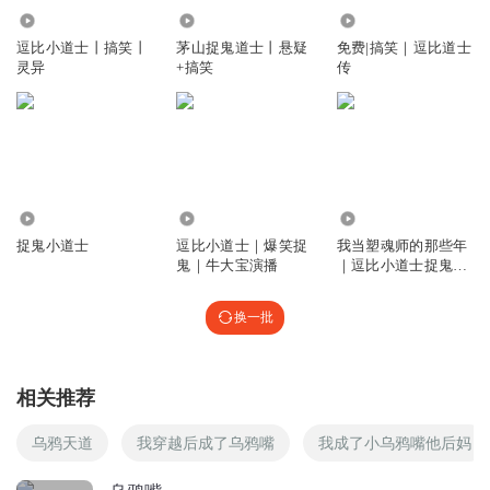
该在车里”《他一定很爱你》
34.65万
901.35万
932.40万
回复
2020-01-01
3
逗比小道士丨搞笑丨
茅山捉鬼道士丨悬疑
免费|搞笑｜逗比道士
灵异
+搞笑
传
爱_咋_咋_地
不是说给建南换个护身符吗？说话不算数，就想他媳妇，哼
╯^╰╯^╰╯^╰╯^╰╯^╰╯^╰╯^╰
回复
2019-06-25
2
1.09万
844.78万
4.49万
搞怪的咖啡
捉鬼小道士
逗比小道士｜爆笑捉
我当塑魂师的那些年
主播辛苦了
鬼｜牛大宝演播
｜逗比小道士捉鬼之
旅
回复
2019-03-30
2
换一批
搞怪的咖啡
沙发。
相关推荐
回复
2019-03-30
2
乌鸦天道
我穿越后成了乌鸦嘴
我成了小乌鸦嘴他后妈
听友116951209
主角画的画也是坑啊，也是地中海套餐之一。