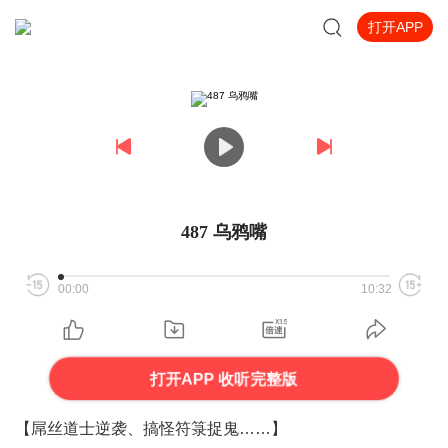
打开APP
487 乌鸦嘴
00:00
10:32
打开APP 收听完整版
【
屌丝道士逆袭、搞怪符箓捉鬼……
】