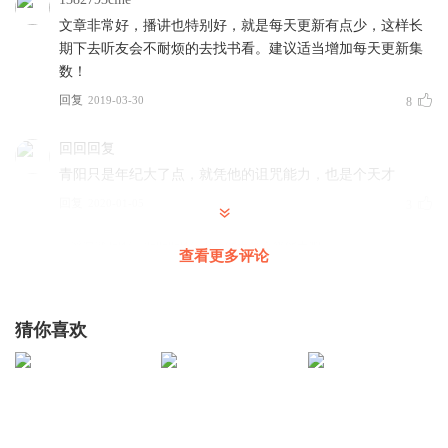
文章非常好，播讲也特别好，就是每天更新有点少，这样长
期下去听友会不耐烦的去找书看。建议适当增加每天更新集
数！
回复
2019-03-30
8
回回回复
青阳只是年纪大了点，就凭他的诅咒能力，也是个天才
回复
2020-01-05
3
浮沉哦
回复 @
回回回复
:
诅咒能力是高级能力吧
查看更多评论
身怀绝世武神
猜你喜欢
还说人家悟性差，第一个高级能力出现了
回复
2025-12-28
3
我在等她啊
我嘞个去 贱男居然还把歌词搬出来了，“我应该在车底，不应