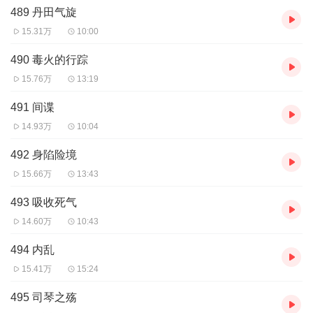
489 丹田气旋
15.31万
10:00
↑↑↑↑↑↑↑↑↑↑↑↑
490 毒火的行踪
请大家添加浩纬微信 聆听更多精彩！
15.76万
13:19
491 间谍
14.93万
10:04
492 身陷险境
15.66万
13:43
493 吸收死气
14.60万
10:43
494 内乱
15.41万
15:24
495 司琴之殇