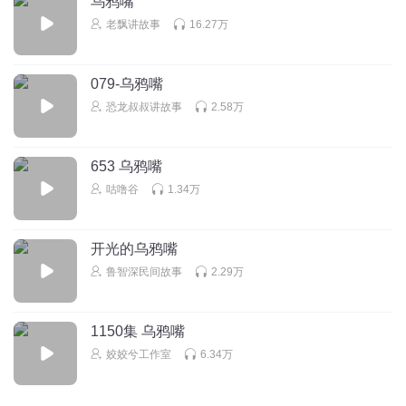
乌鸦嘴
老飘讲故事
16.27万
回复
2020-01-10
1
道爷之一剑斩天
079-乌鸦嘴
这不是风念可得诅咒规则嘛
恐龙叔叔讲故事
2.58万
回复
2019-05-08
1
蒙奇D清杨道友
653 乌鸦嘴
清扬这个坑比，都坑出新高度了
咕噜谷
1.34万
回复
2019-03-30
1
开光的乌鸦嘴
鲁智深民间故事
2.29万
1150集 乌鸦嘴
姣姣兮工作室
6.34万