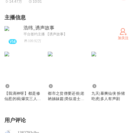
14.47万
10:01
主播信息
浩纬_诱声故事
平台签约主播 【诱声故事】
加关注
109.92万
1038.87万
1908.80万
2418.21万
【我滴神呀】都是修
都市之贫僧要还俗|老
九天|暴爽仙侠 扮猪
仙惹的祸|爆笑三人
衲姊妹篇|类似道士还
吃虎|多人有声剧
组|现代逆袭&都市修
俗
真
用户评论
1382793clhe