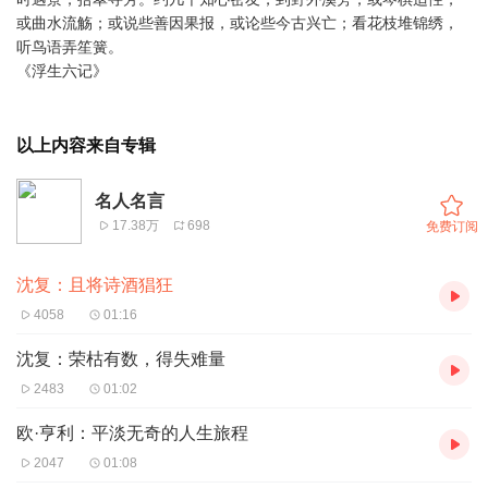
或曲水流觞；或说些善因果报，或论些今古兴亡；看花枝堆锦绣，
听鸟语弄笙簧。
《浮生六记》
以上内容来自专辑
名人名言
17.38万
698
免费订阅
沈复：且将诗酒猖狂
4058
01:16
沈复：荣枯有数，得失难量
2483
01:02
欧·亨利：平淡无奇的人生旅程
2047
01:08