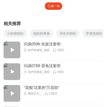
换一批
相关推荐
小妖很猖狂
猖狂的青春
书生亦猖狂
学渣也猖狂
问鼎0596·先扳沈复明
有声的骆驼_骆驼
3983
问鼎0788·罢免沈复明
有声的骆驼_骆驼
3681
“花痴”沈复的“兰花劫”
椰风可可_
2.88万