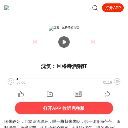
打开APP
沈复：且将诗酒猖狂
00:00
01:16
打开APP 收听完整版
闲来静处，且将诗酒猖狂，唱一曲归来未晚，歌一调湖海茫茫。逢
时遇景，拾翠寻芳。约几个知心密友，到野外溪旁，或琴棋适性，