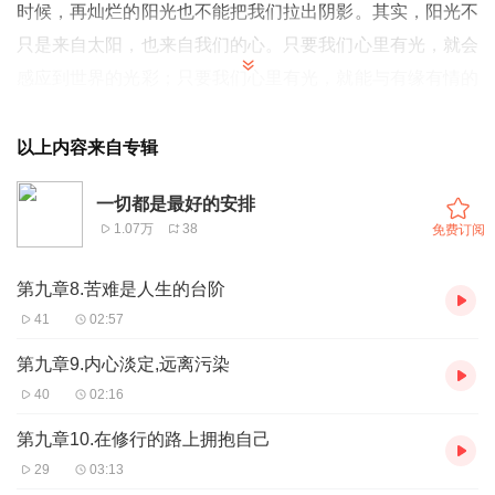
时候，再灿烂的阳光也不能把我们拉出阴影。其实，阳光不
只是来自太阳，也来自我们的心。只要我们心里有光，就会
感应到世界的光彩；只要我们心里有光，就能与有缘有情的
人相互照亮；只要我们心里有光，即便在最寒冷、阴霾的日
子，也能感受到温暖！
以上内容来自专辑
(朗读者：张娟)
一切都是最好的安排
1.07万
38
免费订阅
第九章8.苦难是人生的台阶
41
02:57
第九章9.内心淡定,远离污染
40
02:16
第九章10.在修行的路上拥抱自己
29
03:13