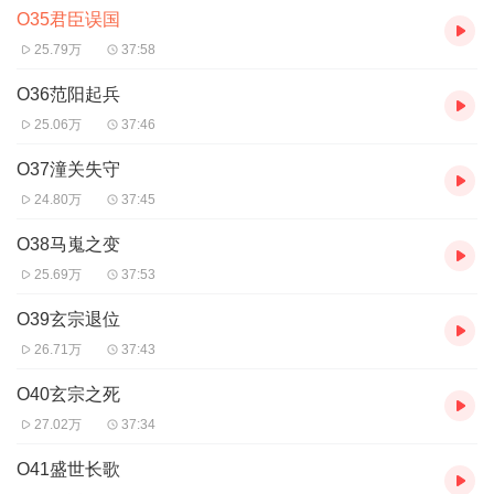
O35君臣误国
25.79万
37:58
O36范阳起兵
25.06万
37:46
O37潼关失守
24.80万
37:45
O38马嵬之变
25.69万
37:53
O39玄宗退位
26.71万
37:43
O40玄宗之死
27.02万
37:34
O41盛世长歌