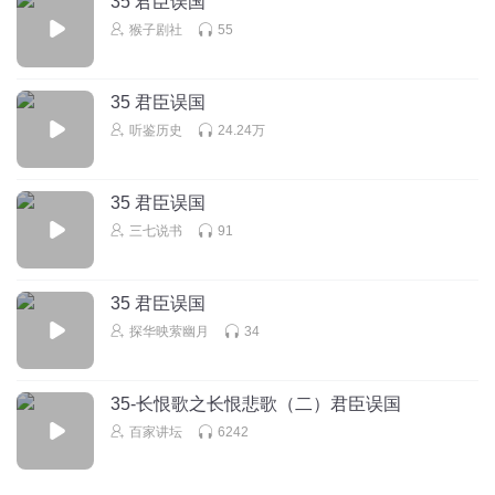
35 君臣误国
皇帝就不多，李隆基、萧衍都是此类。
猴子剧社
55
回复
2020-12-19
13
35 君臣误国
西北偏北卡卡西
回复 @
青面条君
:
所以后半期都一样
听鉴历史
24.24万
sghuan
太平天子当久了，极度膨胀，极度自负。穷奢极欲，不思进
35 君臣误国
取，不糊涂才怪！
三七说书
91
回复
2023-07-01
11
35 君臣误国
听友415911859
回复 @
sghuan
:
历史上只要在位时候长了，无一不是
昏庸混蛋，无一例外，这既是纸读的缺陷也是人性使然
探华映萦幽月
34
咖啡果茶
35-长恨歌之长恨悲歌（二）君臣误国
太信一个人，此人必心变。
百家讲坛
6242
回复
2022-12-20
12