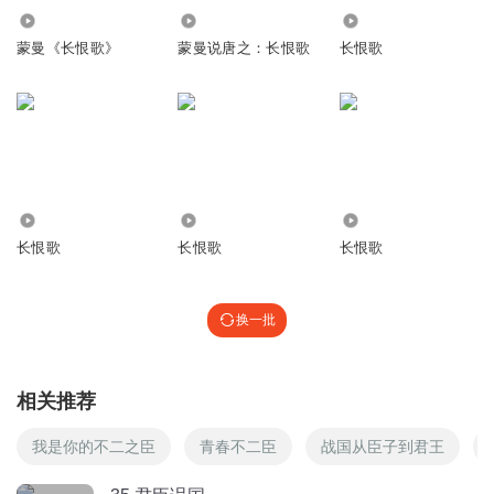
63.66万
1425.20万
981
yhart1
蒙曼《长恨歌》
蒙曼说唐之：长恨歌
长恨歌
玄宗当皇帝太久了，被长期的稳定和繁华麻痹了头脑，难免
会麻痹怠症，追求享乐，加上年老体衰脑昏，已经不胜任皇
帝这个角色了，应该让位给太子，或者这个时候如果有人帮
太子政变上位，像神龙政变逼武则天下台一样，也许李唐和
国家会避免安史之乱这场大难，可惜没有这样一班忧国忧民
的大臣。君明则臣贤，君昏则臣奸
5537
308.02万
74
回复
2022-01-15
18
长恨歌
长恨歌
长恨歌
寒风酒梦
唐玄宗太昏庸，有人造反也正常
换一批
回复
2021-04-12
18
邪魔退散退散
回复 @
寒风酒梦
:
大唐就改亡
相关推荐
我是你的不二之臣
青春不二臣
战国从臣子到君王
青面条君
安禄山造反是唐玄宗的决策失误。自古以来过度信任武将的