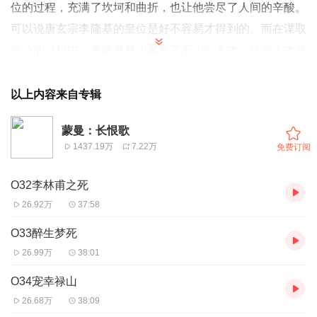
位的过程，充满了坎坷和曲折，也让他尝尽了人间的辛酸。
可以说唐玄宗李隆基的皇位是好不容易才得到的。而在谋取
皇位的过程中，李隆基身边聚集了不少的人才，这些人才是
他政变过程中的功臣。现在李隆基当上皇帝了，他会怎样对
待这些功臣呢？
以上内容来自专辑
蒙曼：长恨歌
1437.19万
7.22万
免费订阅
O32李林甫之死
26.92万
37:58
O33醉生梦死
26.99万
38:01
O34宠幸禄山
26.68万
38:09