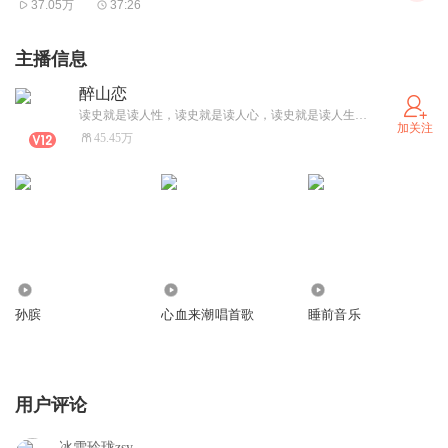
37.05万
37:26
主播信息
醉山恋
读史就是读人性，读史就是读人心，读史就是读人生。了解人性，读懂人心，领悟人生。
加关注
45.45万
522
115
3230
孙膑
心血来潮唱首歌
睡前音乐
用户评论
冰雪玲珑zsy