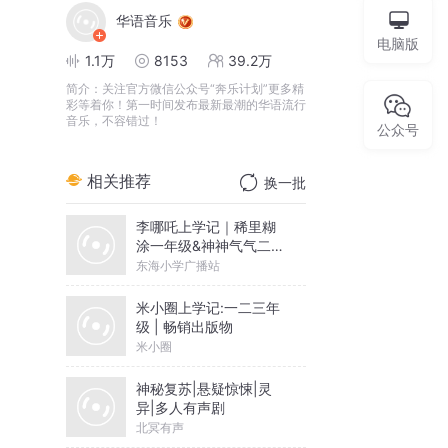
华语音乐
电脑版
1.1万
8153
39.2万
简介：
关注官方微信公众号“奔乐计划”更多精
彩等着你！第一时间发布最新最潮的华语流行
音乐，不容错过！
公众号
相关推荐
换一批
李哪吒上学记｜稀里糊
涂一年级&神神气气二年
级
东海小学广播站
米小圈上学记:一二三年
级 | 畅销出版物
米小圈
神秘复苏|悬疑惊悚|灵
异|多人有声剧
北冥有声