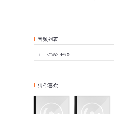
我们都犯了错活该被判寂寞
冷漠的旁观者才有审判资格
这一生太执着不反省不悔过
音频列表
倔强的等候着到底值不值得
《罪恶》小根哥
1
我们都犯过错才原谅了罪恶
做彼此的过客用了心才落魄
这一生的拉扯越躲着越深刻
猜你喜欢
简单的人们被复杂弄得哭了
感情本没有错攀比者才懦弱