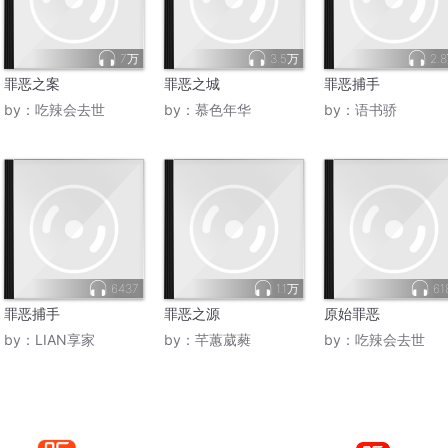
7万
3.5万
2.
罪恶之案
罪恶之城
罪恶捕手
by：
吃辣会去世
by：
慕色年华
by：
语书骄
6437
1.1万
61
罪恶捕手
罪恶之源
原始罪恶
by：
LIAN享家
by：
芊蕙葳蕤
by：
吃辣会去世