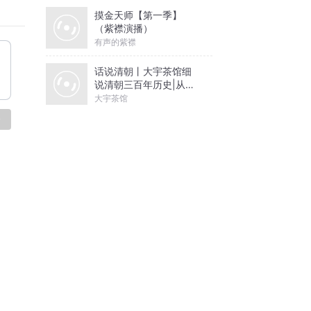
摸金天师【第一季】
（紫襟演播）
有声的紫襟
话说清朝丨大宇茶馆细
说清朝三百年历史|从努
尔哈赤到末代皇帝溥仪|
大宇茶馆
康熙雍正乾隆
论