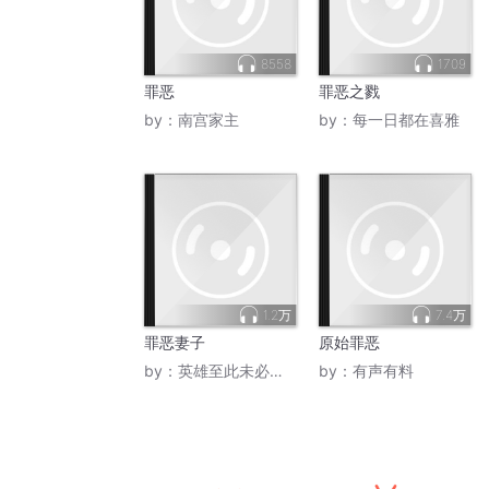
为与生俱来的枷锁着了魔
着迷的后来者攀比枷锁颜色
8558
1709
这世界没有恶善良本没错
罪恶
罪恶之戮
by：
南宫家主
by：
每一日都在喜雅
我们都犯了错活该被判寂寞
冷漠的旁观者才有审判资格
这一生太执着不反省不悔过
倔强的等候着到底值不值得
1.2万
7.4万
罪恶妻子
原始罪恶
by：
英雄至此未必英雄
by：
有声有料
我们都犯过错才原谅了罪恶
做彼此的过客用了心才落魄
这一生的拉扯越躲着越深刻
简单的人们被复杂弄得哭了