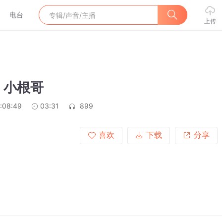
电台
上传
》小根哥
:08:49
03:31
899
喜欢
下载
分享