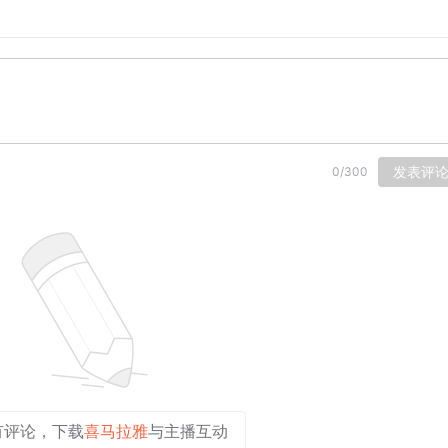
发表评
0
/
300
有评论，下载
喜马拉雅
与主播互动