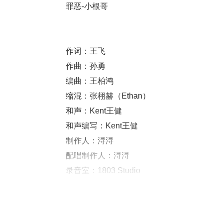
罪恶-小根哥
作词：王飞
作曲：孙勇
编曲：王柏鸿
缩混：张栩赫（Ethan）
和声：Kent王健
和声编写：Kent王健
制作人：浔浔
配唱制作人：浔浔
录音室：1803 Studio
混音室：Hot Music Studio
制作团队：KingStar音乐社团/柏鸿工作室
企划营销：梦童娱乐