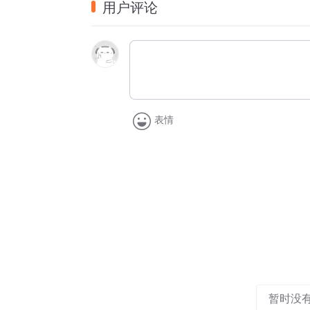
用户评论
监制：三千
我们都犯了错对感情太执着
表情
太喜欢用假设让难过逃脱
若感情太啰嗦丢了魂散了魄
人群中的闪躲会害怕快乐
我们都太执着所以才会堕落
掌纹再曲折手心也不难过
该经历的选择该接受的结果
暂时没
该承担的故事我们都承担了