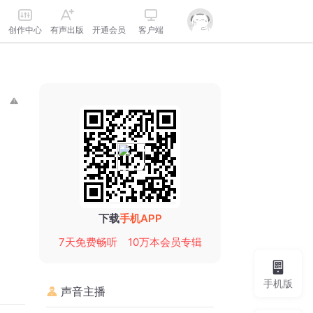
创作中心
有声出版
开通会员
客户端
下载
手机APP
7天免费畅听
10万本会员专辑
手机版
声音主播