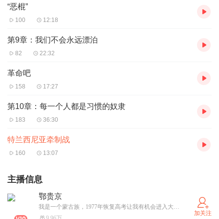
“恶棍”
100
12:18
第9章：我们不会永远漂泊
82
22:32
革命吧
158
17:27
第10章：每一个人都是习惯的奴隶
183
36:30
特兰西尼亚牵制战
160
13:07
主播信息
鄂贵京
我是一个蒙古族，1977年恢复高考让我有机会进入大学。毕业后留校工作。后来又在改革开放的浪潮中使我有机会投入改革开放的洪流。我先后从事过证券、投资、房地产工作。2010年回到大学工作。我亲身经历和见证了国家的发展、强大。对于和共和国一起成长的人们，我们更期盼在中国发展富强。但是我们还要保持清醒的头脑，因为中国的崛起都不会一帆风顺！当下中国面临着发展过程中的瓶颈，为了中华民族的复兴，我们更要保持定力！在人民领袖习近平的英明领导下，坚持走中国式的现代化道路，同时要有兼听则明，海纳百川的精神。最终实现中华民族的伟大复兴！
加关注
9.96万