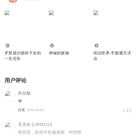
0
0
0
罗斯柴尔德给子女的
神秘的家族
统治世界-手眼通天济
一生忠告
会
用户评论
许尔勒
🌹
回复
2019-04-04
2
天天向上20181214
有回音，听得不舒服老师，特想听