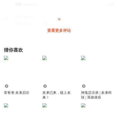
回复
2020-01-22
2
1856099iygy
鄂老师怎么了，保重！
查看更多评论
回复
2019-04-14
0
猜你喜欢
4659
1151
1.87万
富爸爸 未来启示
未来已来，链上未
神鬼启示录 | 未来科
来！
技 | 英雄使命