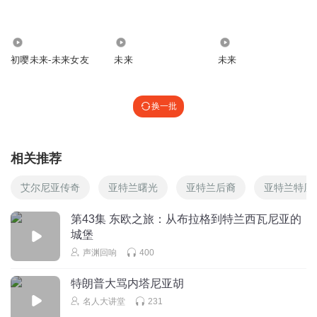
1.56万
1292
2349
初嘤未来-未来女友
未来
未来
换一批
相关推荐
艾尔尼亚传奇
亚特兰曙光
亚特兰后裔
亚特兰特历
第43集 东欧之旅：从布拉格到特兰西瓦尼亚的
城堡
声渊回响
400
特朗普大骂内塔尼亚胡
名人大讲堂
231