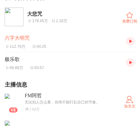
大悲咒
179.45万
1.16万
免费订阅
六字大明咒
112.76万
04:25
极乐歌
66.66万
03:57
主播信息
FM阿哲
无论别人怎么看，你绝不能打乱自己的节奏。
加关注
1.94万