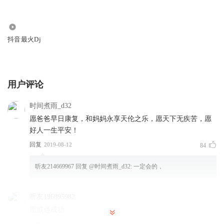
88.62万
抖音最火Dj
用户评论
时间煮雨_d32
愿爸爸早日康复，和妈妈永享天伦之乐，愿天下无疾苦，愿
好人一生平安！
回复
2019-08-12
84
听友214669967
回复 @
时间煮雨_d32
:
一定会的，
听友196895982
愿戒色成功
回复
2019-11-01