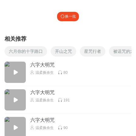
巴斯比男孩_lb
换一批
为戒色而来，南无阿弥勒佛
回复
2020-07-09
18
相关推荐
1318913vtgt
回复 @
巴斯比男孩_lb
:
可以参加六字大明咒的共修为家
人祈福
六月你的十字路口
开山之咒
星咒行者
被诅咒的六
六字大明咒
枫火原
温柔换余生
80
愿天下无疾 请保佑我们健健康康
回复
2020-02-17
18
六字大明咒
听友220687990
温柔换余生
191
愿戒色之人都会成功
回复
2020-02-28
15
六字大明咒
温柔换余生
90
听友214669967
回复 @
听友220687990
:
愿我们一起戒色成功，未来