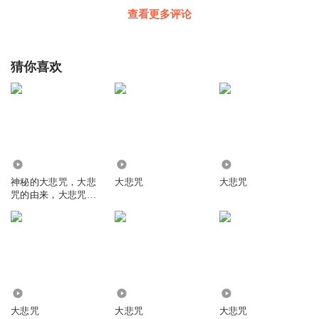
59
查看更多评论
弘道修身次第演说
回复 @
听友378805901
:
别把自己的不可能定义
到别人身上。还是有人能戒到的
猜你喜欢
1317669sgnu
愿天下无疾。愿爸爸早日康复。用我十年寿命换我爸爸十年
生命。
回复
2019-11-25
52
16.32万
145.74万
657.92万
1363857ykzs
回复 @
1317669sgnu
:
当年我紧急发愿以自己有生之年
神秘的大悲咒，大悲
大悲咒
大悲咒
延长父亲两年寿命，如愿了
咒的由来，大悲咒的
神奇功用
听友190701259
南无观世音菩萨请保佑我的女儿健健康康，一生无灾无难
回复
2019-09-27
46
1471
4.00万
50.08万
听友228147769
回复 @
听友190701259
:
在哪共修
大悲咒
大悲咒
大悲咒