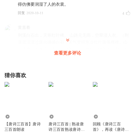
得仿佛要润湿了人的衣裳。
回复
2020-10-11
4
黄嘉肴
荆溪白石出，天寒红叶稀。 山路元无雨，空翠湿人衣。（荆
溪潺湲流过露出磷磷白石，天气变得寒冷红叶落落稀稀。山
间小路上本来没有下雨，但苍翠的山色却浓得仿佛要润湿了
查看更多评论
人的衣裳。）
回复
2019-06-26
2
猜你喜欢
麦克的耳朵
真好
回复
2022-04-18
1
AAA月光下的身影
42.91万
1.06万
1.29万
虚拟卡
【唐诗三百首】唐诗
唐诗三百首 | 熟读唐
回顾《唐诗三百
回复
2022-02-06
1
三百首朗读
诗三百首熟读唐诗三
首》，再读《唐诗三
百首 不会吟诗也会不
百首》