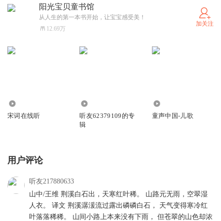
阳光宝贝童书馆
从人生的第一本书开始，让宝宝感受美！
加关注
12.69万
73.33万
96.23万
48.53万
宋词在线听
听友62379109的专
童声中国-儿歌
辑
用户评论
听友217880633
山中/王维 荆溪白石出，天寒红叶稀。 山路元无雨，空翠湿
人衣。 译文 荆溪潺湲流过露出磷磷白石， 天气变得寒冷红
叶落落稀稀。 山间小路上本来没有下雨， 但苍翠的山色却浓