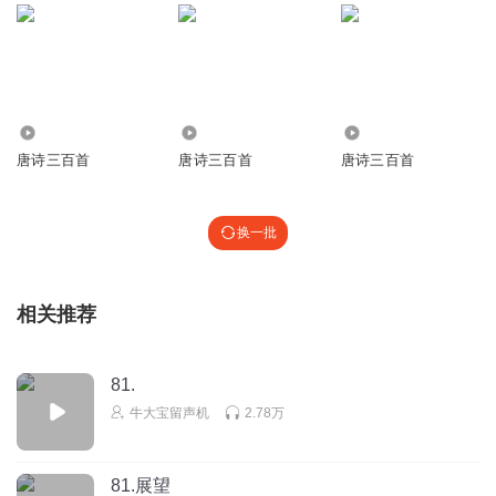
会吟诗也会吟
gl1gbf0czn6gqcx62q1m
多吃点饭吃
回复
2021-08-13
1
21.73万
1.07万
46
AAA月光下的身影
唐诗三百首
唐诗三百首
唐诗三百首
黑
回复
2021-01-27
1
换一批
芳子禅
山中 /王维 荆溪白石出，天寒红叶稀。 山路元无雨，空翠湿
人衣。 译文 荆溪潺湲流过露出磷磷白石， 天气变得寒冷红
相关推荐
叶落落稀稀。 山间小路上本来没有下雨， 但苍翠的山色却浓
得仿佛要润湿了人的衣裳。
81.
回复
2026-07-31
0
牛大宝留声机
2.78万
81.展望