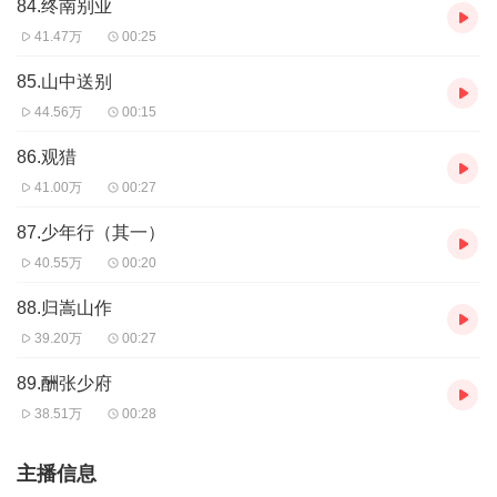
84.终南别业
41.47万
00:25
85.山中送别
44.56万
00:15
86.观猎
41.00万
00:27
87.少年行（其一）
40.55万
00:20
88.归嵩山作
39.20万
00:27
89.酬张少府
38.51万
00:28
主播信息