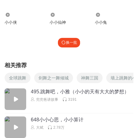
1253
1.03万
1098
小小侠
小小仙神
小小兔
换一批
相关推荐
全球跳舞
剑舞之一舞倾城
神舞三国
墙上跳舞的小
495.跳舞吧，小雅（小小的天有大大的梦想）
兜兜爸讲故事
3191
648小小心思，小小算计
大斌
2.78万