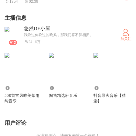
1354
02:39
主播信息
悠然DE小屋
我吹过你吹过的晚风，那我们算不算相拥。
加关注
24.16万
71.83万
7076
1.98万
500首古风唯美烟雨
陶笛精选轻音乐
抖音最火音乐【精
纯音乐
选】
用户评论
还没有评论，快来发表第一个评论！