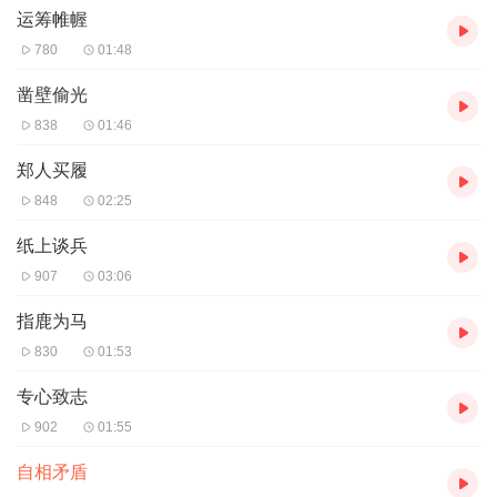
运筹帷幄
780
01:48
凿壁偷光
838
01:46
郑人买履
848
02:25
纸上谈兵
907
03:06
指鹿为马
830
01:53
专心致志
902
01:55
自相矛盾