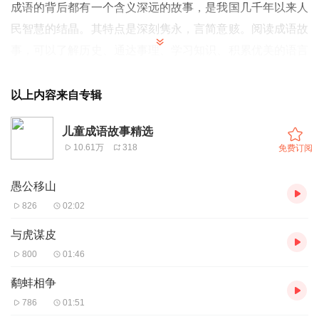
成语的背后都有一个含义深远的故事，是我国几千年以来人
民智慧的结晶。其特点是深刻隽永，言简意赅。阅读成语故
事，可以了解历史、通达事理、学习知识、积累优美的语言
素材。所以，学习成语是青少年学习中国文化的必经之路。
成语故事以深刻形象的故事典故讲述一些道理。成语就是有
以上内容来自专辑
道理的词语，它奠基着我国的文化之熙。后来被编译成《成
儿童成语故事精选
语故事》系列图书。
10.61万
318
免费订阅
愚公移山
826
02:02
与虎谋皮
800
01:46
鹬蚌相争
786
01:51