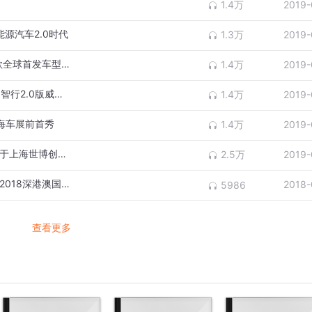
1.4万
2019-
能源汽车2.0时代
1.3万
2019-
品牌之夜 | 车展前大众汽车品牌发布包括4款全球首发车型在内的5款全新SUV
1.4万
2019-
品牌之夜 | 量产搭载L2级智能驾驶辅助系统 智行2.0版威马EX5上市
1.4万
2019-
9上海车展前首秀
1.4万
2019-
品牌之夜 | 全新品牌亮相 博郡汽车品牌之夜于上海世博创意秀场隆重举行
2.5万
2019-
深港澳车展 · 奔驰 | 梅赛德斯-奔驰专馆亮相2018深港澳国际车展
2018-
5986
查看更多