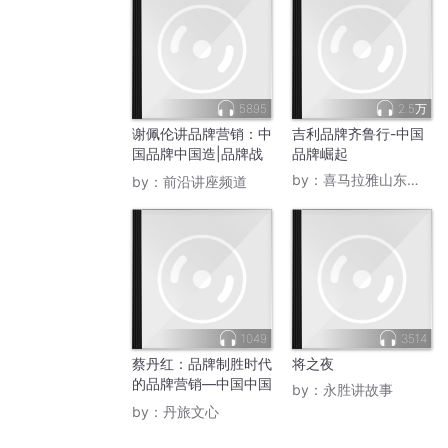
5895
2.5万
谢佩伦讲品牌营销：中
吉利品牌齐鲁行-中国
国品牌中国造|品牌战
品牌崛起
略
by：
喜马拉雅山东官方账号
by：
前沿讲座频道
1049
3514
蔡丹红：品牌制胜时代
将之夜
的品牌营销—中国中国
by：
永胜讲故事
大学视频课程精品奖课
by：
丹旅文心
程