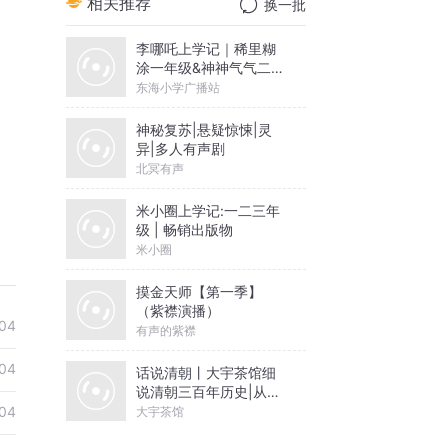
相关推荐
换一批
李哪吒上学记｜稀里糊
涂一年级&神神气气二年
级
东海小学广播站
神秘复苏|悬疑惊悚|灵
异|多人有声剧
北冥有声
米小圈上学记:一二三年
级 | 畅销出版物
米小圈
摸金天师【第一季】
（紫襟演播）
04
有声的紫襟
04
话说清朝丨大宇茶馆细
说清朝三百年历史|从努
尔哈赤到末代皇帝溥仪|
04
大宇茶馆
康熙雍正乾隆