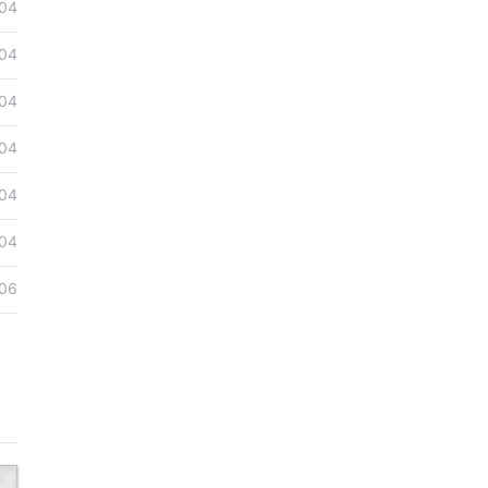
04
04
04
04
04
04
06