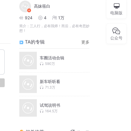
高妹筱白
电脑版
924
4
1万
简介：
三人行，必有我师！而后，必有奇思妙
想！
公众号
TA的专辑
更多
车圈活动合辑
590万
新车听听看
论
71.3万
试驾说明书
164.5万