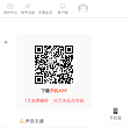
创作中心
有声出版
开通会员
客户端
下载
手机APP
7天免费畅听
10万本会员专辑
手机版
声音主播