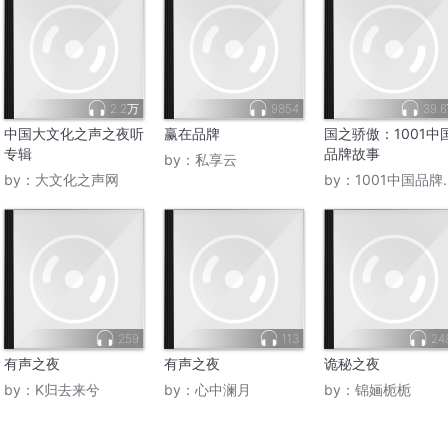
2.2万
9854
39.
中国大文化之声之夜听
赢在品牌
国之骄傲：1001中
专辑
品牌故事
by：
私享云
by：
大文化之声网
by：
1001中国品牌故事
259
113
24
有声之夜
有声之夜
诡秘之夜
by：
K归去来兮
by：
心中澜月
by：
锦婳栀栀