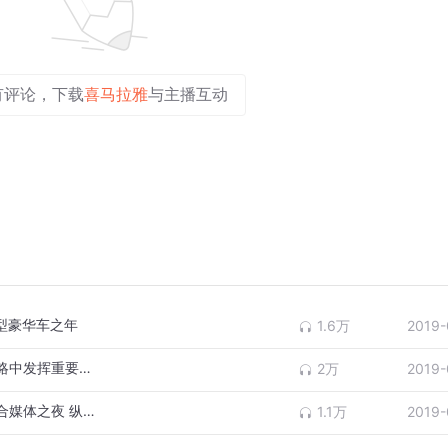
有评论，下载
喜马拉雅
与主播互动
大型豪华车之年
1.6万
2019-
品牌之夜 | 中国在大众汽车集团全球出行战略中发挥重要作用
2万
2019-
品牌之夜 | 捷豹路虎中国与奇瑞捷豹路虎联合媒体之夜 纵横山道 · 享驭赛道
1.1万
2019-