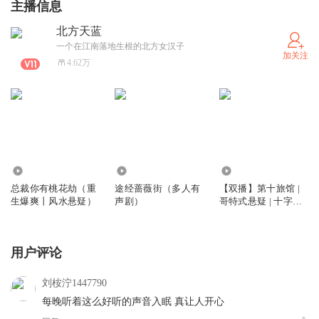
主播信息
北方天蓝
一个在江南落地生根的北方女汉子
加关注
4.62万
9545
7219
5.90万
总裁你有桃花劫（重
途经蔷薇街（多人有
【双播】第十旅馆 |
生爆爽丨风水悬疑）
声剧）
哥特式悬疑 | 十字路
口的选择
用户评论
刘桉泞1447790
每晚听着这么好听的声音入眠 真让人开心