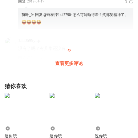
回复
2019-04-17
3
荷叶_0e
回复 @
刘桉泞1447790
:
怎么可能睡得着？笑都笑精神了。
1380699yiqc
没有了吗？有几集还没有
回复
2019-04-27
0
查看更多评论
猜你喜欢
1688
5675
46.01万
逗你玩
逗你玩
逗你玩