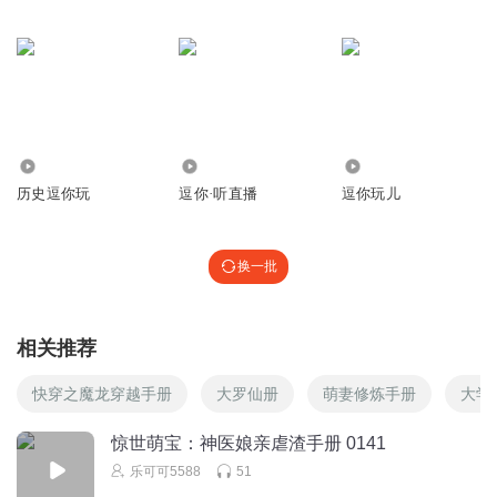
555.91万
914
12.06万
历史逗你玩
逗你·听直播
逗你玩儿
换一批
相关推荐
快穿之魔龙穿越手册
大罗仙册
萌妻修炼手册
大学
惊世萌宝：神医娘亲虐渣手册 0141
乐可可5588
51