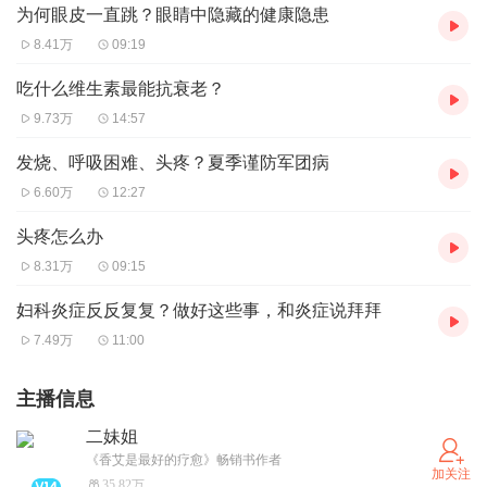
为何眼皮一直跳？眼睛中隐藏的健康隐患
8.41万
09:19
吃什么维生素最能抗衰老？
9.73万
14:57
发烧、呼吸困难、头疼？夏季谨防军团病
6.60万
12:27
头疼怎么办
8.31万
09:15
妇科炎症反反复复？做好这些事，和炎症说拜拜
7.49万
11:00
主播信息
二妹姐
《香艾是最好的疗愈》畅销书作者
加关注
35.82万