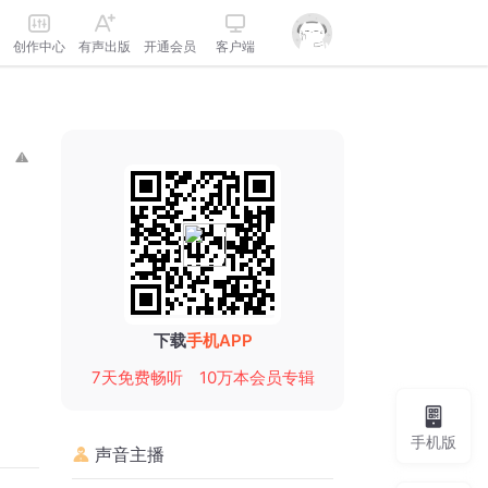
创作中心
有声出版
开通会员
客户端
下载
手机APP
7天免费畅听
10万本会员专辑
手机版
声音主播