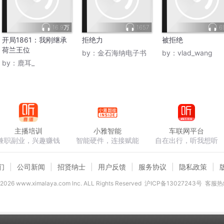
16.9万
1657
6
开局1861：我刚继承
拒绝力
被拒绝
荷兰王位
by：
金石海纳电子书
by：
vlad_wang
by：
鹿耳_
主播培训
小雅智能
车联网平台
兼职副业，兴趣赚钱
智能硬件，连接赋能
自在出行，听我想听
们
公司新闻
招贤纳士
用户反馈
服务协议
隐私政策
2026
www.ximalaya.com lnc. ALL Rights Reserved
沪ICP备13027243号
客服热线