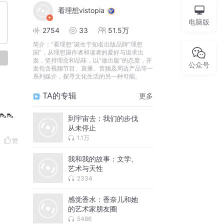
看理想vistopia
电脑版
2754
33
51.5万
简介：
“看理想”诞生于知名出版品牌“理想
国”，从理想国作者和读者的爱好与追求出
论
发，坚持理念和品味，以“做出版”的态度，开
公众号
发包含视频节目、直播、音频及周边产品等一
系列媒介，探寻文化生活的另一种可能。
TA的专辑
更多
👠👠👠
到宇宙去：我们的步伐
从未停止
1.1万
赞
我和我的故事：文学、
艺术与天性
2334
感觉香水：香奈儿和她
的艺术家朋友圈
5486