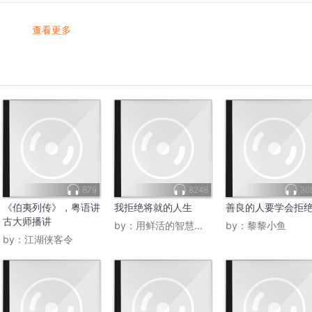
查看更多
879
8248
30
《伯夷列传》，粤语讲
我拒绝将就的人生
善良的人要学会拒
古大师播讲
by：
用鲜活的智慧洞察当下
by：
黎黎小鱼
by：
江湖侠客令