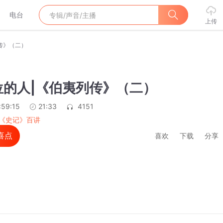
电台
上传
传》（二）
位的人|《伯夷列传》（二）
:59:15
21:33
4151
《史记》百讲
喜点
喜欢
下载
分享