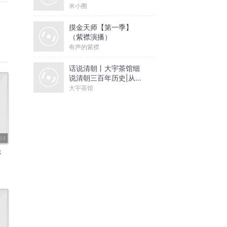
米小圈
摸金天师【第一季】
（紫襟演播）
有声的紫襟
话说清朝丨大宇茶馆细
说清朝三百年历史|从努
尔哈赤到末代皇帝溥仪|
大宇茶馆
康熙雍正乾隆
94
绝