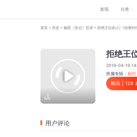
发现
分类
>
>
>
首页
历史
杨照《史记》百讲
拒绝王位的人|《伯夷列
拒绝王
2019-04-19 14
所属专辑：
杨照
购买 |
128
用户评论