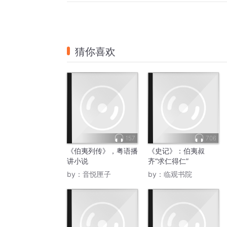
猜你喜欢
157
706
《伯夷列传》，粤语播
《史记》：伯夷叔
讲小说
齐“求仁得仁”
by：
音悦匣子
by：
临观书院