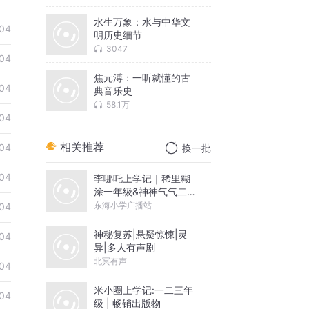
水生万象：水与中华文
04
明历史细节
3047
04
焦元溥：一听就懂的古
04
典音乐史
58.1万
04
相关推荐
04
换一批
04
李哪吒上学记｜稀里糊
涂一年级&神神气气二年
级
东海小学广播站
04
神秘复苏|悬疑惊悚|灵
04
异|多人有声剧
北冥有声
04
米小圈上学记:一二三年
04
级 | 畅销出版物