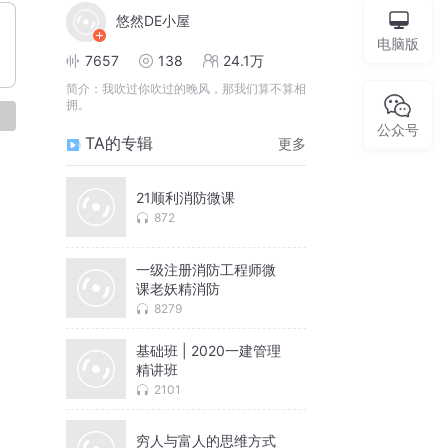
悠然DE小屋
电脑版
7657
138
24.1万
简介：
我吹过你吹过的晚风，那我们算不算相
拥。
论
公众号
TA的专辑
更多
21顺利消防微课
872
一级注册消防工程师微
课老妖精消防
8279
基础班 | 2020一建管理
精讲班
2101
穷人与富人的思维方式