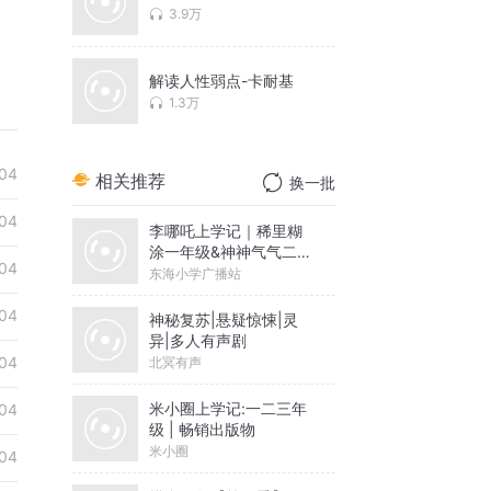
3.9万
解读人性弱点-卡耐基
1.3万
04
相关推荐
换一批
04
李哪吒上学记｜稀里糊
涂一年级&神神气气二年
04
级
东海小学广播站
04
神秘复苏|悬疑惊悚|灵
异|多人有声剧
04
北冥有声
米小圈上学记:一二三年
04
级 | 畅销出版物
米小圈
04