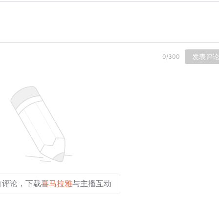
发表评
0
/
300
有评论，下载
喜马拉雅
与主播互动