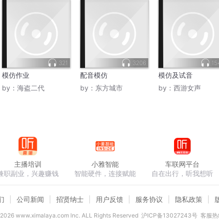
321
3206
15
模仿作业
配音模仿
模仿及试音
by：
海盗二代
by：
东方城市
by：
西游女声
主播培训
小雅智能
车联网平台
兼职副业，兴趣赚钱
智能硬件，连接赋能
自在出行，听我想听
们
公司新闻
招贤纳士
用户反馈
服务协议
隐私政策
2026
www.ximalaya.com lnc. ALL Rights Reserved
沪ICP备13027243号
客服热线