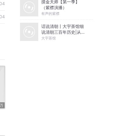
摸金天师【第一季】
04
（紫襟演播）
有声的紫襟
04
话说清朝丨大宇茶馆细
说清朝三百年历史|从努
尔哈赤到末代皇帝溥仪|
大宇茶馆
康熙雍正乾隆
3万