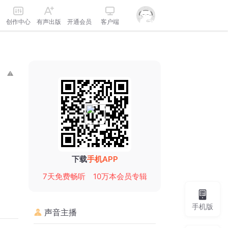
创作中心
有声出版
开通会员
客户端
下载
手机APP
7天免费畅听
10万本会员专辑
手机版
声音主播