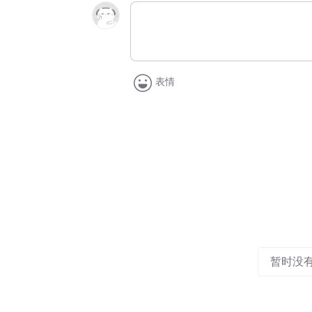
表情
暂时没