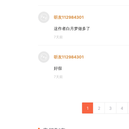
听友112984301
这作者白月梦做多了
7天前
听友112984301
好假
7天前
1
2
3
4