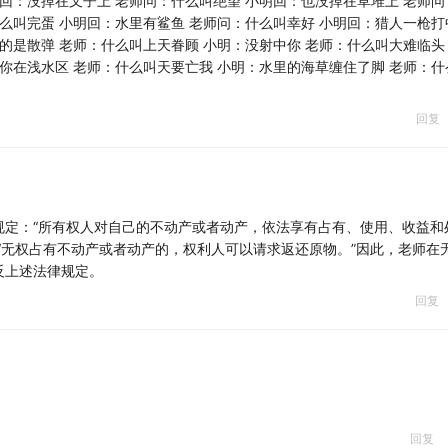
明回：没掉在叉子上 老师问：什么叫绝望 小明回：也没掉在草堆上 老师问
什么叫完蛋 小明回：水里有鲨鱼 老师问：什么叫幸好 小明回：猎人一枪打
的是散弹 老师：什么叫上天眷顾 小明：没射中你 老师：什么叫大难临头
：你在浅水区 老师：什么叫天要亡我 小明：水里的海草缠住了脚 老师：什
回复
规定：“所有权人对自己的不动产或者动产，依法享有占有、使用、收益和
“无权占有不动产或者动产的，权利人可以请求返还原物。”因此，老师在
反上述法律规定。
回复
回复