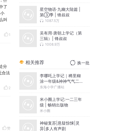
：什
中了
星空物语·九幽大陆篇 |
 小
第③季 | 锋叔叔
么叫
1087.5万
吴有用·唐朝上学记（第
1
三辑）| 锋叔叔
1008.9万
相关推荐
换一批
处分
无合法
李哪吒上学记｜稀里糊
涂一年级&神神气气二年
级
东海小学广播站
2
米小圈上学记:一二三年
级 | 畅销出版物
米小圈
神秘复苏|悬疑惊悚|灵
异|多人有声剧
赞