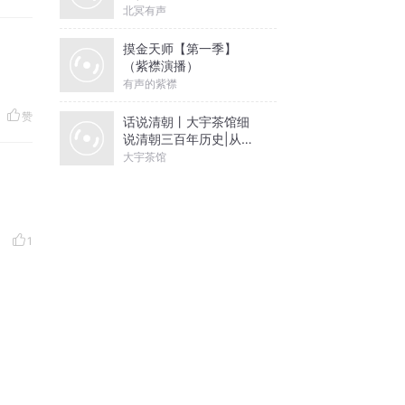
北冥有声
摸金天师【第一季】
（紫襟演播）
有声的紫襟
赞
话说清朝丨大宇茶馆细
说清朝三百年历史|从努
尔哈赤到末代皇帝溥仪|
大宇茶馆
康熙雍正乾隆
1