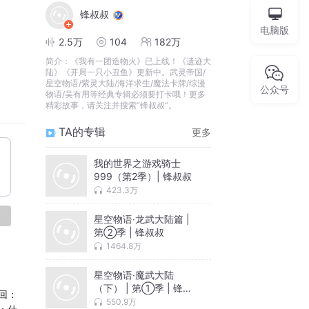
锋叔叔
电脑版
2.5万
104
182万
简介：
《我有一团造物火》已上线！《遗迹大
陆》《开局一只小丑鱼》更新中。武灵帝国/
星空物语/紫灵大陆/海洋求生/魔法卡牌/综漫
公众号
物语/吴有用等经典专辑必须要打卡哦！更多
精彩故事，请关注并搜索“锋叔叔”。
TA的专辑
更多
我的世界之游戏骑士
999（第2季）| 锋叔叔
423.3万
论
星空物语·龙武大陆篇 |
第②季 | 锋叔叔
1464.8万
星空物语·魔武大陆
（下） | 第①季 | 锋叔
回：
叔
550.9万