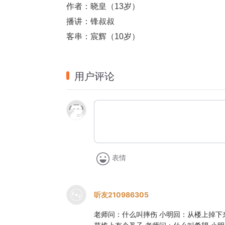
作者：晓皇（13岁）
播讲：锋叔叔 
客串：宸辉（10岁）
用户评论
表情
听友210986305
老师问：什么叫摔伤 小明回：从楼上掉下