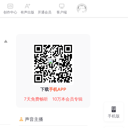
创作中心
有声出版
开通会员
客户端
下载
手机APP
7天免费畅听
10万本会员专辑
手机版
声音主播