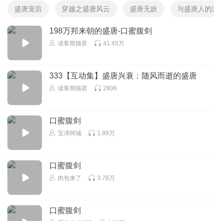
盛唐宠后
穿越之盛唐风云
盛唐无妖
与盛唐人的爱
198万邦来朝的盛唐-口蜜腹剑
读客熊猫君
41.45万
333【互动集】盛唐兴衰：随风而逝的盛唐
读客熊猫君
2806
口蜜腹剑
宝泽阿城
1.89万
口蜜腹剑
肉包来了
3.76万
口蜜腹剑