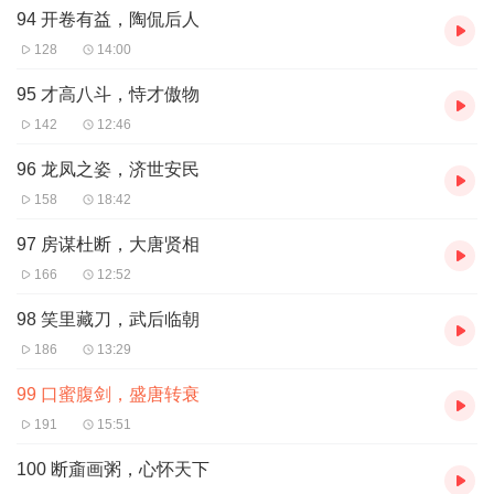
94 开卷有益，陶侃后人
128
14:00
95 才高八斗，恃才傲物
142
12:46
96 龙凤之姿，济世安民
158
18:42
97 房谋杜断，大唐贤相
166
12:52
98 笑里藏刀，武后临朝
186
13:29
99 口蜜腹剑，盛唐转衰
191
15:51
100 断齑画粥，心怀天下