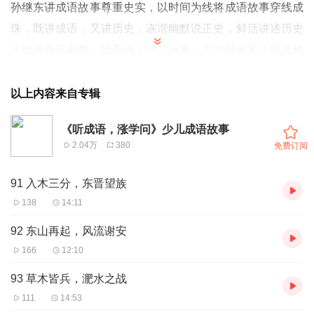
孙继东讲成语故事尊重史实，以时间为线将成语故事穿线成
珠，既讲成语，又讲历史，诙谐幽默说正史，鲜活讲述历史
人物的真实面貌，培养孩子学习乐趣，为大朋友和小朋友解
开隐藏在历史书卷后面的文明起源密码。
以上内容来自专辑
《听成语，涨学问》少儿成语故事
2.04万
380
免费订阅
91 入木三分，东晋望族
138
14:11
92 东山再起，风流谢安
166
12:10
93 草木皆兵，淝水之战
111
14:53