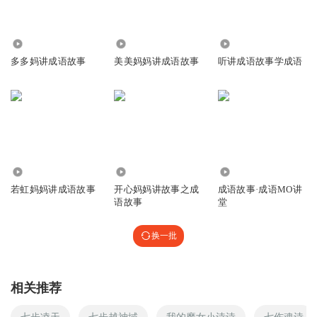
4456
533
917
多多妈讲成语故事
美美妈妈讲成语故事
听讲成语故事学成语
44.82万
2456
7.34万
若虹妈妈讲成语故事
开心妈妈讲故事之成
成语故事·成语MO讲
语故事
堂
换一批
相关推荐
七步凌天
七步越神域
我的魔女小诗诗
七伤魂诗