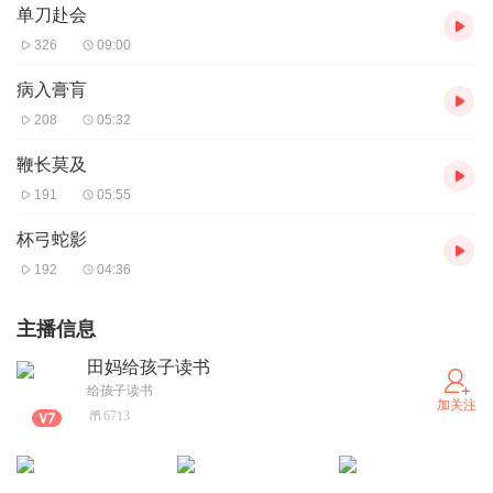
单刀赴会
326
09:00
病入膏肓
208
05:32
鞭长莫及
191
05:55
杯弓蛇影
192
04:36
主播信息
田妈给孩子读书
给孩子读书
加关注
6713