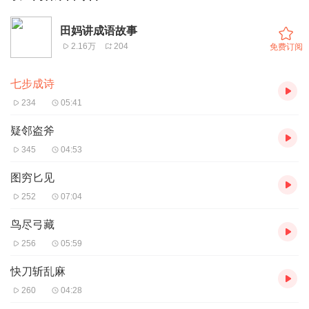
田妈讲成语故事
2.16万
204
免费订阅
七步成诗
234
05:41
疑邻盗斧
345
04:53
图穷匕见
252
07:04
鸟尽弓藏
256
05:59
快刀斩乱麻
260
04:28