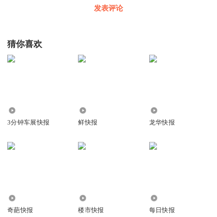
发表评论
猜你喜欢
61.43万
164.08万
66.86万
3分钟车展快报
鲜快报
龙华快报
3599.13万
252.86万
5.19万
奇葩快报
楼市快报
每日快报