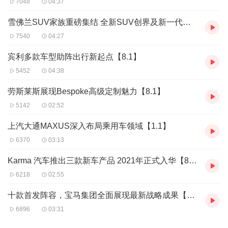
7048
04:37
雪佛兰SUV家族重磅集结 全新SUV创界及新一代创酷全球首发【1】
7540
04:27
宾利多款车型助阵出行新起点【8.1】
5452
04:38
劳斯莱斯展现Bespoke高级定制魅力【8.1】
5142
02:52
上汽大通MAXUS深入布局乘用车领域【1.1】
6370
03:13
Karma 汽车推出三款新车产品 2021年正式入华【8.1】
6218
02:55
十款首发阵容，宝马集团全面展现最新战略成果【7.1】
6896
03:31