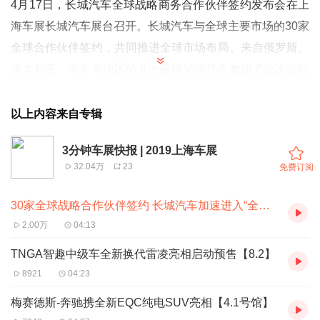
4月17日，长城汽车全球战略商务合作伙伴签约发布会在上
海车展长城汽车展台召开。长城汽车与全球主要市场的30家
全球合作伙伴签约，共同推进全球市场布局。来自俄罗斯、
澳大利亚、南非等地区的几十家经销商代表参加了此次签约
仪式。本此次签约，是长城汽车全球战略布局的进一步拓
展，也标志着长城汽车全球化战略进入加速发展阶段。
以上内容来自专辑
3分钟车展快报 | 2019上海车展
32.04万
23
免费订阅
欢迎关注《3分钟车展快报》第一时间了解各大品牌及各大展台亮点
30家全球战略合作伙伴签约 长城汽车加速进入“全球化”模式【7.1】
车型，同时《每日荐车》会在车展期间带来2019上海车展亮点话题
2.00万
04:13
及亮点车型讨论，敬请期待。
TNGA智趣中级车全新换代雷凌亮相启动预售【8.2】
8921
04:23
梅赛德斯-奔驰携全新EQC纯电SUV亮相【4.1号馆】