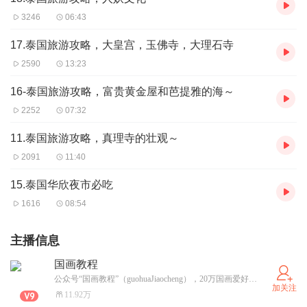
3246
06:43
17.泰国旅游攻略，大皇宫，玉佛寺，大理石寺
2590
13:23
16-泰国旅游攻略，富贵黄金屋和芭提雅的海～
2252
07:32
11.泰国旅游攻略，真理寺的壮观～
2091
11:40
15.泰国华欣夜市必吃
1616
08:54
主播信息
国画教程
公众号“国画教程”（guohuaJiaocheng），20万国画爱好者聚集的地方, 微号18463397410，欢迎一起分享学习～
加关注
11.92万