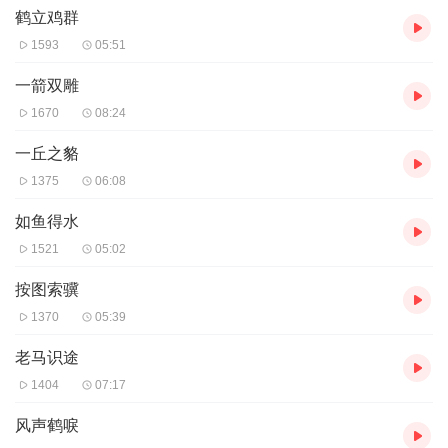
鹤立鸡群
1593
05:51
一箭双雕
1670
08:24
一丘之貉
1375
06:08
如鱼得水
1521
05:02
按图索骥
1370
05:39
老马识途
1404
07:17
风声鹤唳