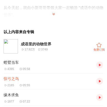
从今天起，就由小新哥哥带领大家一起畅游
“成语中的动物
世界”
。
【惊弓之鸟】
用来形容受过惊吓的人，碰到一点点动静，便
以上内容来自专辑
会感到十分害怕。
成语里的动物世界
【造句】
小偷在偷东西的时候，被警察叔叔给发现了，他就
17.92万
3749
免费订阅
像个惊弓之鸟一样，吓得转身就跑。
螳臂当车
【道理】
如果我们做人、做事，都光明磊落、品行端正的
4395
05:58
话，就不会感到害怕啦，俗话说“不做亏心事，不怕鬼敲
惊弓之鸟
门”，讲的也正是这个道理。
2165
05:55
缘木求鱼
1877
07:22