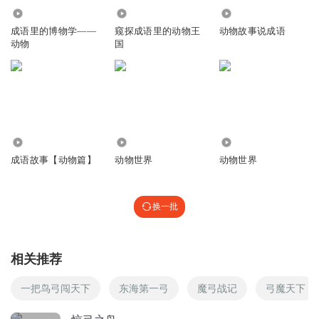
5748
5590
3141
成语里的博物学——
窥探成语里的动物王
动物故事说成语
动物
国
4.12万
1780
1139
成语故事【动物篇】
动物世界
动物世界
换一批
相关推荐
一把鸟弓闯天下
东海第一弓
魔弓战记
弓魔天下