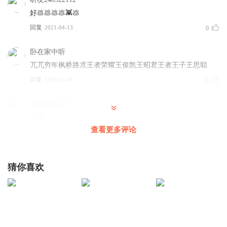
好💩💩💩💩👾💩
回复
2021-04-13
0
卧在家中听
兀兀穷年枫桥路朮王者荣耀王俊凯王昭君王者王子王思聪
回复
2020-03-09
0
1398936swcf
厉害
查看更多评论
回复
2020-02-24
0
猜你喜欢