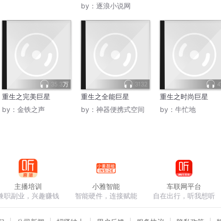
by：
逐浪小说网
35.3万
3132
重生之完美巨星
重生之全能巨星
重生之时尚巨星
by：
金铁之声
by：
神器便携式空间
by：
牛忙地
主播培训
小雅智能
车联网平台
兼职副业，兴趣赚钱
智能硬件，连接赋能
自在出行，听我想听