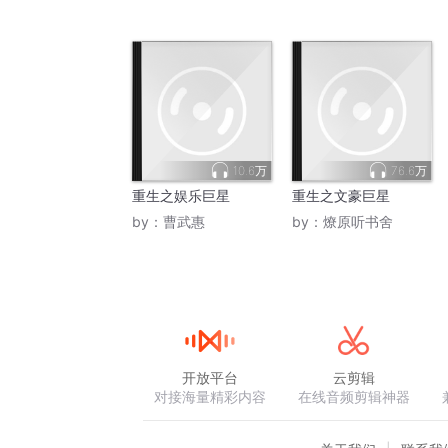
10.6万
76.6万
重生之娱乐巨星
重生之文豪巨星
by：
曹武惠
by：
燎原听书舍
开放平台
云剪辑
对接海量精彩内容
在线音频剪辑神器