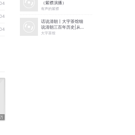
（紫襟演播）
04
有声的紫襟
04
话说清朝丨大宇茶馆细
说清朝三百年历史|从努
04
尔哈赤到末代皇帝溥仪|
大宇茶馆
康熙雍正乾隆
3万