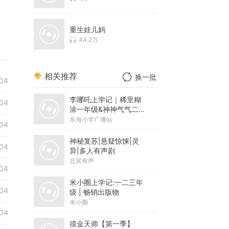
重生娃儿妈
44.2万
相关推荐
换一批
04
李哪吒上学记｜稀里糊
04
涂一年级&神神气气二年
级
东海小学广播站
04
神秘复苏|悬疑惊悚|灵
04
异|多人有声剧
北冥有声
04
米小圈上学记:一二三年
04
级 | 畅销出版物
米小圈
04
摸金天师【第一季】