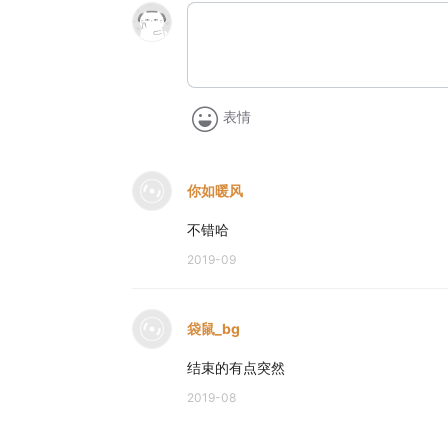
表情
你如暖风
不错哈
2019-09
袋鼠_bg
结束的有点突然
2019-08