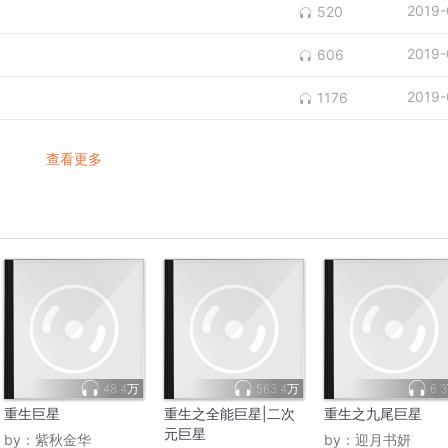
2019-
520
2019-
606
2019-
1176
查看更多
48.4万
563.4万
6.
重生巨星
重生之全能巨星|二次
重生之九尾巨星
元巨星
by：
紫秋金华
by：
迎月书妍