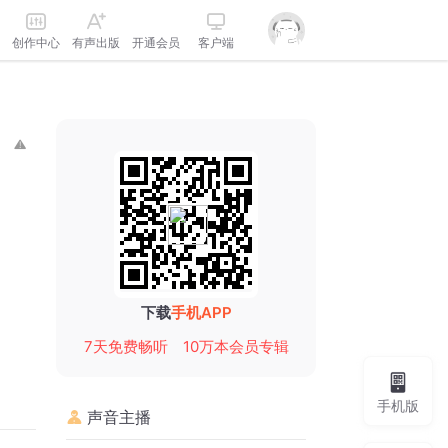
创作中心
有声出版
开通会员
客户端
下载
手机APP
7天免费畅听
10万本会员专辑
手机版
声音主播