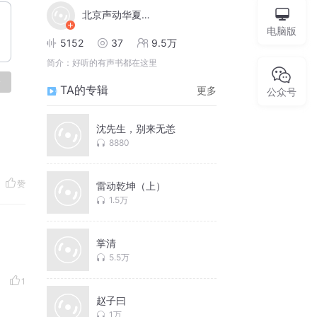
北京声动华夏文化传媒
电脑版
5152
37
9.5万
简介：
好听的有声书都在这里
论
TA的专辑
更多
公众号
沈先生，别来无恙
8880
赞
雷动乾坤（上）
1.5万
掌清
5.5万
1
赵子曰
1万