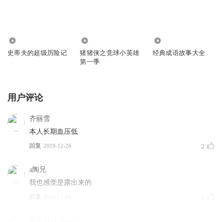
458
8
1653
史蒂夫的超级历险记
猪猪侠之竞球小英雄
经典成语故事大全
第一季
用户评论
齐丽雪
本人长期血压低
回复
2019-12-26
2
a陶兄
我也感觉是露出来的
回复
2019-11-01
2
听友211123095