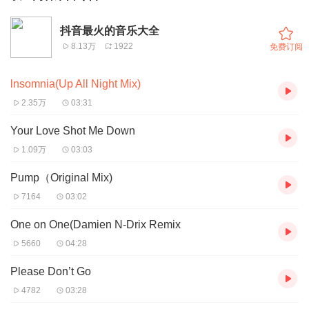
抖音最火的音乐大全
8.13万
1922
免费订阅
lnsomnia(Up All Night Mix)
2.35万
03:31
Your Love Shot Me Down
1.09万
03:03
Pump（Original Mix)
7164
03:02
One on One(Damien N-Drix Remix
5660
04:28
Please Don’t Go
4782
03:28