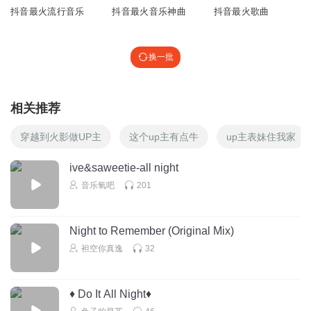
抖音最火流行音乐
抖音最火音乐神曲
抖音最火歌曲
回复
2022-05-17
0
听友405870168
换一批
好听
回复
2022-05-15
0
相关推荐
a陶兄
我也是
穿越到火影做UP主
这个up主有点牛
up主表妹住我家
回复
2019-11-01
0
ive&saweetie-all night
音乐氧吧
201
1318491gyzg
录
回复
2019-08-03
0
Night to Remember (Original Mix)
袒空你真逸
32
♦️ Do It All Night♦️