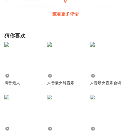
感觉很不错👍👍👍👍👍。我想要什么时候才肯睡觉💤……
查看更多评论
回复
2020-03-21
1
齐丽雪
猜你喜欢
本人需要多人进屋里陪我午休
回复
2019-12-26
1
a陶兄
不然怎么会唱的那么好听？👍
回复
4.29万
26.50万
1.47万
2019-11-01
1
抖音最火
抖音最火纯音乐
抖音最火音乐合辑
1318491gyzg
这怎么感觉是露出来的🌚
回复
2019-08-03
1
窈窕1
好听
6944
9.32万
3.31万