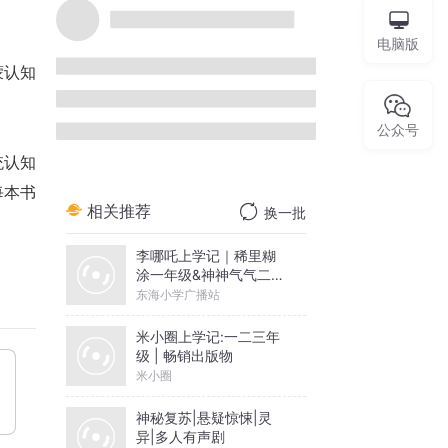
电脑版
蒙认知
。
公众号
统认知
每本书
相关推荐
换一批
李哪吒上学记｜稀里糊
涂一年级&神神气气二年
级
东海小学广播站
米小圈上学记:一二三年
级 | 畅销出版物
米小圈
神秘复苏|悬疑惊悚|灵
异|多人有声剧