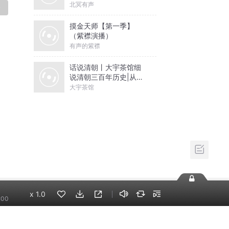
北冥有声
论
摸金天师【第一季】
（紫襟演播）
有声的紫襟
话说清朝丨大宇茶馆细
说清朝三百年历史|从努
尔哈赤到末代皇帝溥仪|
大宇茶馆
康熙雍正乾隆
x
1.0
:00