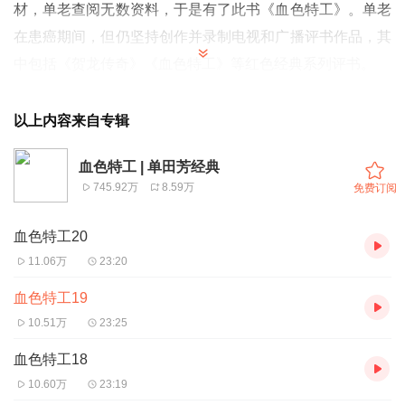
材，单老查阅无数资料，于是有了此书《血色特工》。
单老
在患癌期间，但仍坚持创作并录制电视和广播评书作品，其
中包括《贺龙传奇》《血色特工》等红色经典系列评书。
以上内容来自专辑
血色特工 | 单田芳经典
745.92万
8.59万
免费订阅
血色特工20
11.06万
23:20
血色特工19
10.51万
23:25
血色特工18
10.60万
23:19