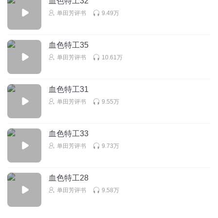
血色特工32
7
单田芳评书
9.49万
哈拉丶
狼🐺心狗肺 狗🐶娘养的
血色特工35
回复
2024-05-06
6
单田芳评书
10.61万
活着付
单老的评书就是精彩。
血色特工31
回复
2019-07-10
5
单田芳评书
9.55万
血色特工33
单田芳评书
9.73万
血色特工28
单田芳评书
9.58万