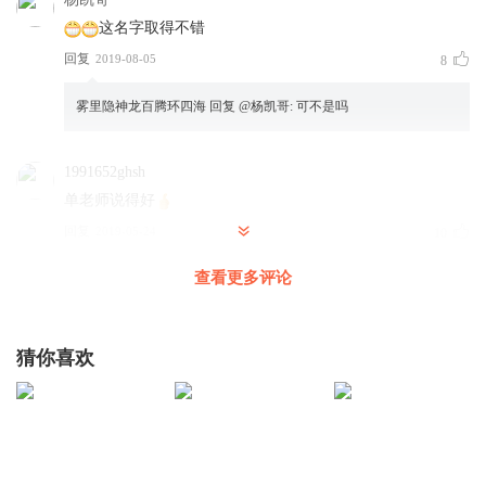
这名字取得不错
回复
2019-08-05
8
雾里隐神龙百腾环四海
回复 @
杨凯哥
:
可不是吗
1991652ghsh
单老师说得好
回复
2019-05-24
10
查看更多评论
阳光冬冬_v6
单爷爷你不该死啊 你啥时候还回来 说两部书
回复
2019-06-08
7
猜你喜欢
13586250uwo
回复 @
阳光冬冬_v6
:
今天回来了
杨凯哥
单老真逗