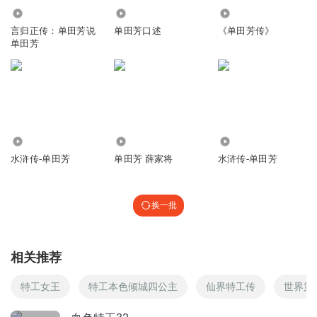
9326.10万
2541
90.91万
回复
2019-08-05
4
言归正传：单田芳说
单田芳口述
《单田芳传》
单田芳
哈拉丶
回复 @
杨凯哥
:
怀疑以前说相声的
姜维_二号
还有人叫“狗娘养的”和“狼心狗肺”
回复
2021-04-03
5
3961.03万
35.75万
102.43万
水浒传-单田芳
单田芳 薛家将
水浒传-单田芳
兑碗热的
回复 @
姜维_二号
:
姓犬养
换一批
1394856rpti
我就爱听单老的评书
回复
2020-10-19
7
相关推荐
八十一门总门掌普度
特工女王
特工本色倾城四公主
仙界特工传
世界第
用房式审讯法
回复
2020-06-08