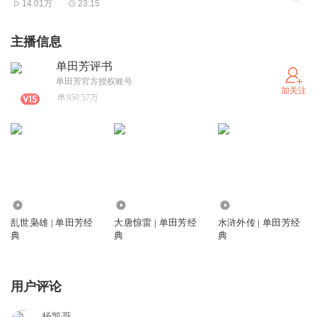
14.01万
23:15
主播信息
单田芳评书
单田芳官方授权账号
加关注
950.57万
40.93亿
2.14亿
3.43亿
乱世枭雄 | 单田芳经
大唐惊雷 | 单田芳经
水浒外传 | 单田芳经
典
典
典
用户评论
杨凯哥