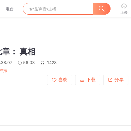
电台
上传
章： 真相
:38:07
56:03
1428
神探
喜欢
下载
分享