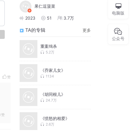
果仁逗菠菜
电脑版
2023
51
3.7万
TA的专辑
更多
论
公众号
重案缉杀
5.2万
《乔家儿女》
1134
赞
《胡同根儿》
24.7万
赞
《愤怒的相爱》
2.6万