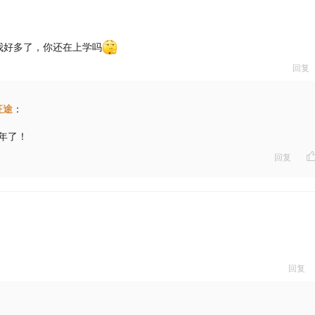
我好多了，你还在上学吗
回复
征途
：
年了！
回复
回复
：