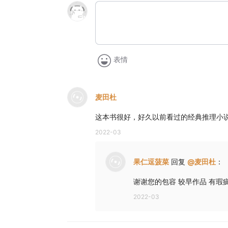
表情
麦田杜
这本书很好，好久以前看过的经典推理小
2022-03
果仁逗菠菜
回复
@
麦田杜
：
谢谢您的包容 较早作品 有瑕
2022-03