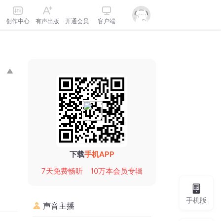
创作中心
有声出版
开通会员
客户端
下载
手机APP
7天免费畅听
10万本会员专辑
手机版
声音主播