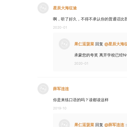
星辰大海征途
啊，听了好久，不得不承认你的普通话比
2020-01
果仁逗菠菜
回复
@
星辰大海
承蒙您的夸奖 离开学校已经N
2020-01
薛军连连
你是来练口语的吗？读都读这样
2019-10
果仁逗菠菜
回复
@
薛军连连