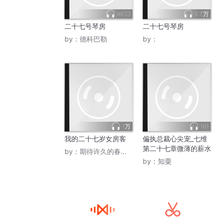
4633
5.7万
二十七号琴房
二十七号琴房
by：
德科巴勒
by：
1万
161
我的二十七岁女房客
偏执总裁心尖宠_七维
第二十七章微薄的薪水
by：
期待许久的春意盎然城
by：
知粟