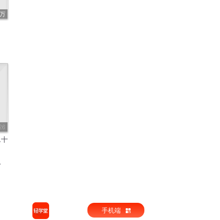
4万
26
二十
手机端