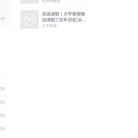
有声的紫襟
话说清朝丨大宇茶馆细
赞
说清朝三百年历史|从努
尔哈赤到末代皇帝溥仪|
大宇茶馆
康熙雍正乾隆
05
05
05
05