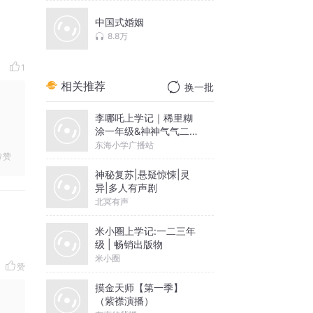
中国式婚姻
8.8万
1
相关推荐
换一批
李哪吒上学记｜稀里糊
涂一年级&神神气气二年
级
东海小学广播站
赞
神秘复苏|悬疑惊悚|灵
异|多人有声剧
北冥有声
米小圈上学记:一二三年
级 | 畅销出版物
米小圈
赞
摸金天师【第一季】
（紫襟演播）