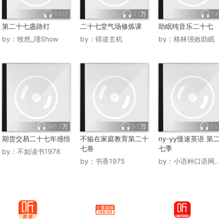
5332
2.1万
1.
第二十七盏路灯
二十七堂气场修炼课
助眠纯音乐二十七
by：
牧然_瑾Show
by：
得道玄机
by：
格林强效助眠
145.5万
8.5万
55
期货交易二十七年感悟
不输在家庭教育第二十
ny-yy慢速英语 第
七卷
七季
by：
不如读书1978
by：
书香1975
by：
小语种口语网官网