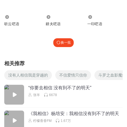
6487
1553
8809
听云呓语
耕夫呓语
一印呓语
换一批
相关推荐
没有人相信我是穿越的
不信爱情只信你
斗罗之血影魔鲸
“你要去相信 没有到不了的明天”
张羊
6678
《我相信》杨培安：我相信没有到不了的明天
柠檬香香FM
1.67万