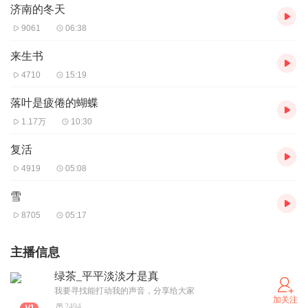
济南的冬天
9061
06:38
来生书
4710
15:19
落叶是疲倦的蝴蝶
1.17万
10:30
复活
4919
05:08
雪
8705
05:17
主播信息
绿茶_平平淡淡才是真
我要寻找能打动我的声音，分享给大家
加关注
2494