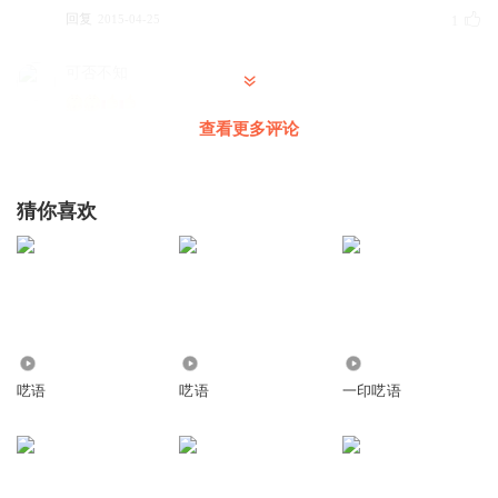
回复
2015-04-25
1
可否不知
查看更多评论
回复
2015-12-10
0
听友16347023
猜你喜欢
嘎纳木
回复
2014-11-08
0
4787
1.00万
3052
呓语
呓语
一印呓语