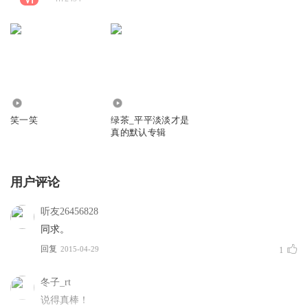
0
1.25万
笑一笑
绿茶_平平淡淡才是
真的默认专辑
用户评论
听友26456828
同求。
回复
2015-04-29
1
冬子_rt
说得真棒！