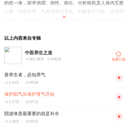
的统一体，探求病因、病性、病位、分析病机及人体内五脏
六腑、经络关节、气血津液的变化、判断邪正消长，进而得
出病名，归纳出证型，以辨证论治原则。本人是安徽亳州陈
氏中医第四代传人，有十余载的临床经验 更多精彩内容请
关注微信订阅号：陈孝和
以上内容来自专辑
中医养生之道
901.38万
4.93万
免费订阅
善养生者，必知养气
1.14万
05:50
保护阳气从保护肾气开始
1.17万
07:15
阴虚体质最重要的就是补水
1.18万
05:52