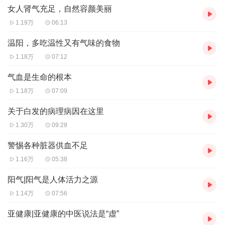
女人肾气充足，自然容颜美丽
1.19万
06:13
温阳，多吃温性又有气味的食物
1.18万
07:12
气血是生命的根本
1.18万
07:09
关于白发的病理病因在这里
1.30万
09:28
警惕各种脏器供血不足
1.16万
05:38
阳气|阳气是人体活力之源
1.14万
07:56
亚健康|亚健康的中医说法是“虚”