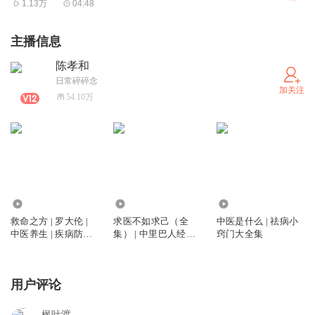
1.13万
04:48
主播信息
陈孝和
日常碎碎念
加关注
54.10万
3857
1.83万
273.85万
救命之方 | 罗大伦 |
求医不如求己（全
中医是什么 | 祛病小
中医养生 | 疾病防治 |
集） | 中里巴人经典
窍门大全集
伤寒论、神农本草经
作品 | 中医 | 经络养
| 健康畅销系列 | 保护
生 | 疾病防治 | 生命
全家健康
健康学经典
用户评论
枫叶渡