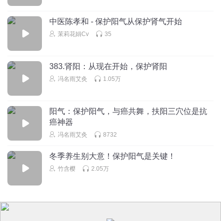
中医陈孝和 - 保护阳气从保护肾气开始
茉莉花娟Cv
35
383.肾阳：从现在开始，保护肾阳
冯名雨艾灸
1.05万
阳气：保护阳气，与癌共舞，扶阳三穴位是抗
癌神器
冯名雨艾灸
8732
冬季养生别大意！保护阳气是关键！
竹含樱
2.05万