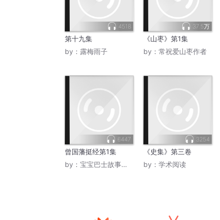
4518
37.5万
第十九集
《山枣》第1集
by：
露梅雨子
by：
常祝爱山枣作者
6447
3254
曾国藩挺经第1集
《史集》第三卷
by：
宝宝巴士故事官方喜马
by：
学术阅读