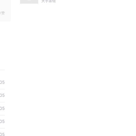
尔哈赤到末代皇帝溥仪|
大宇茶馆
康熙雍正乾隆
赞
05
05
05
05
05