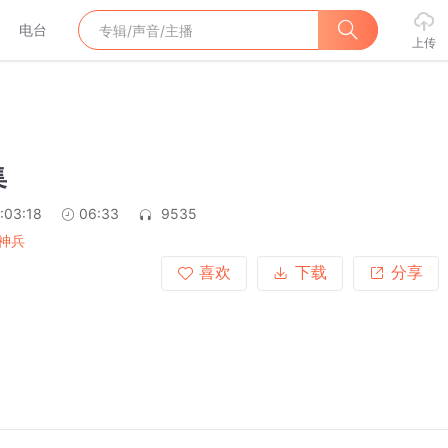
电台
上传
集
:03:18
06:33
9535
神兵
喜欢
下载
分享