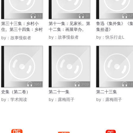
33
31
57
第三十三集：乡村小
第十一集：见家长。第
鲁迅《集外集》《
住。第三十四集：乡村
十二集：画展举办。
集拾遗》
归心。
by：
故事慢叙者
by：
快乐行走L
by：
故事慢叙者
3951
3109
1.
史集（第二卷）
第二十一集
第二十三集
by：
学术阅读
by：
露梅雨子
by：
露梅雨子