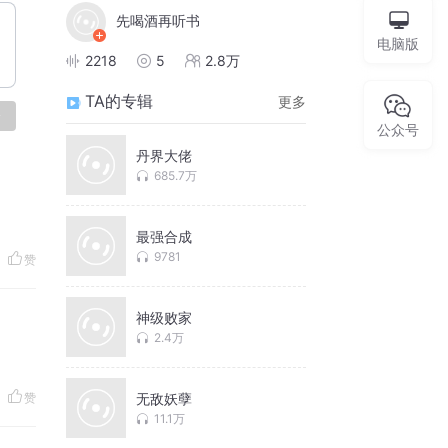
先喝酒再听书
电脑版
2218
5
2.8万
TA的专辑
更多
论
公众号
丹界大佬
685.7万
最强合成
9781
赞
神级败家
2.4万
赞
无敌妖孽
11.1万