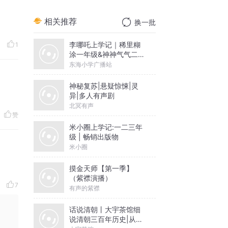
相关推荐
换一批
李哪吒上学记｜稀里糊
1
涂一年级&神神气气二年
级
东海小学广播站
神秘复苏|悬疑惊悚|灵
异|多人有声剧
北冥有声
赞
米小圈上学记:一二三年
级 | 畅销出版物
米小圈
摸金天师【第一季】
（紫襟演播）
7
有声的紫襟
话说清朝丨大宇茶馆细
说清朝三百年历史|从努