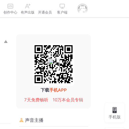
创作中心
有声出版
开通会员
客户端
下载
手机APP
7天免费畅听
10万本会员专辑
手机版
声音主播