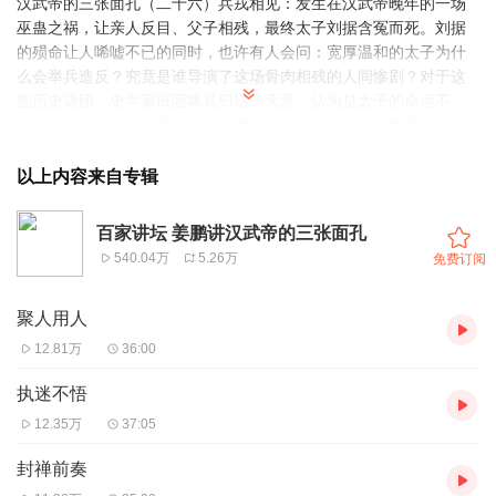
汉武帝的三张面孔（二十六）兵戎相见：发生在汉武帝晚年的一场
巫蛊之祸，让亲人反目、父子相残，最终太子刘据含冤而死。刘据
的殒命让人唏嘘不已的同时，也许有人会问：宽厚温和的太子为什
么会举兵造反？究竟是谁导演了这场骨肉相残的人间惨剧？对于这
些历史谜团，史学家班固将其归结为天意，认为是太子的命运不
济，司马光的《资治通鉴》则追溯到了汉武帝对太子的教育失误。
两位史学家似乎都没能给出真正的答案。那么，亲历过这一事件的
司马迁能否为我们提供线索呢？ 这场前前后后牵连数万人的巫
以上内容来自专辑
蛊之祸最终以太子的枉死而宣告结束。在为太子刘据扼腕叹息的同
时，我们也有太多的疑问：如果说只是江充在陷害太子，那么在已
百家讲坛 姜鹏讲汉武帝的三张面孔
经杀掉江充的情况下，太子刘据为什么还要起兵？他要针对的敌人
540.04万
5.26万
免费订阅
又是谁呢？汉武帝不管是作为皇帝还是作为父亲，他都绝不会想让
事情发展到父子兵戎相见的地步，那么，究竟谁才是这一事件真正
聚人用人
的幕后推手？关于这些问题，史学家们又将如何评说呢？ 班固
将巫蛊之祸的发生归咎于天意，不仅掩盖了真相，也替汉武帝撇清
12.81万
36:00
了是非。而司马光虽然强调了人祸，但只是轻描淡写了太子本身存
在的问题。不管是班固还是司马光，他们的回答似乎都没能触及事
执迷不悟
件的本质。那么，要探究这一事件的真相，司马迁的《史记》能否
12.35万
37:05
为我们提供线索呢？
封禅前奏