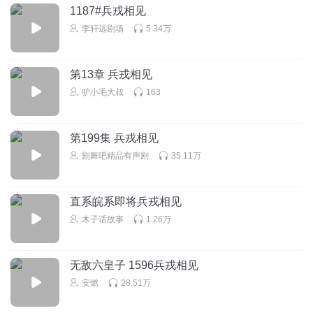
1187#兵戎相见
我爱历史8
回复 @
堅強的泡沫2008
:
还有武则天的几个儿子
李轩远剧场
5.34万
1361627wznz
第13章 兵戎相见
高水平的讲座！
驴小毛大叔
163
回复
2020-03-21
6
第199集 兵戎相见
淄尘倾坤
剧舞吧精品有声剧
35.11万
自古薄情帝王家
回复
2020-04-02
5
直系皖系即将兵戎相见
逗瓜瓜
木子话故事
1.26万
无论社会怎么进步，人性永远不变。
回复
2021-03-17
3
无敌六皇子 1596兵戎相见
安燃
28.51万
一路向前不停息
汉武帝为自己的偏执、昏庸、迷信、自大付出了惨重的代