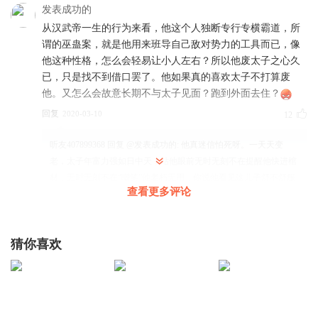
发表成功的
从汉武帝一生的行为来看，他这个人独断专行专横霸道，所
谓的巫蛊案，就是他用来班导自己敌对势力的工具而已，像
他这种性格，怎么会轻易让小人左右？所以他废太子之心久
已，只是找不到借口罢了。他如果真的喜欢太子不打算废
他。又怎么会故意长期不与太子见面？跑到外面去住？
回复
2020-03-10
12
听友407899368
回复 @
发表成功的
:
他真迷信怕死呀。一天天变
老，太子年富力强如日中天；站他眼前无时无刻不在提醒他快进棺
材，无时无刻不在“嘲笑”他老朽无用，你说他看见这儿子舒不舒服
查看更多评论
来不来气吧。废太子简单换哪个上来。其他的儿子质量还不如这
个。小人抓住了他的这个心理弱点自然可以大做文章。至于跑外
面…自打刘据青春期开始他就三天两头往外跑，不是求仙就是封
猜你喜欢
禅。
听友45381940
卫皇后和戾太子的命运，好辛酸。