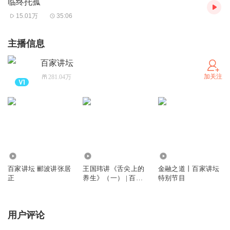
临终托孤
15.01万
35:06
主播信息
百家讲坛
加关注
281.04万
719.54万
6834
244
百家讲坛 郦波讲张居
王国玮讲《舌尖上的
金融之道丨百家讲坛
正
养生》（一） | 百家
特别节目
讲坛名师 | 黄帝内经 |
中医养生 | 药食同源 |
大师课
用户评论