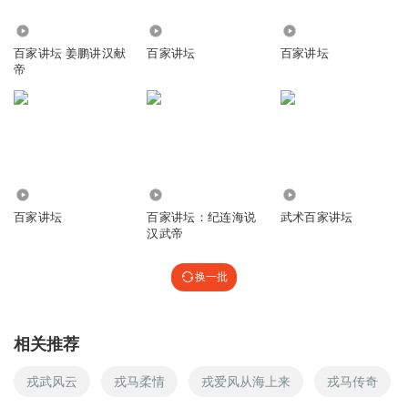
回复
2016-03-23
6
275.00万
1.93万
697
Thanksgivinl
回复 @
听友45381940
:
卫子夫一代贤后，跟唐太宗李世
百家讲坛 姜鹏讲汉献
百家讲坛
百家讲坛
帝
民的长孙皇后一样，从来不争什么，不弄权，一辈子老老实实，最
后这样一个结局真的是不知道说啥好。
灿文轩
当太子还不如当一个贫民
6.81万
332.91万
6.22万
回复
2019-12-17
6
百家讲坛
百家讲坛：纪连海说
武术百家讲坛
汉武帝
my色谱_8U
回复 @
灿文轩
:
平民有200宫女吗
换一批
堅強的泡沫2008
所有强悍的帝王，当太子的儿子都难做。秦始皇的扶苏死
了，汉武帝的刘据死了，唐太宗的李承乾死了，宋太祖的两
相关推荐
个儿子都死了，朱元璋的太子没有熬过他，朱棣的太子也就
差一点，康熙的太子立了废，再立再废还是死了。
戎武风云
戎马柔情
戎爱风从海上来
戎马传奇
回复
2020-05-05
6