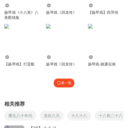
39.42万
16.51万
9973
扬琴戏《小八美》八
扬琴戏《回龙传》
【扬琴戏】四萍传
美图续集
1.04万
110.10万
15.34万
【扬琴戏】打蛮船
扬琴戏《回龙传》
扬琴戏-姚通征南
换一批
相关推荐
重生八十年代
龙在八天
十八十八
十八和二十八