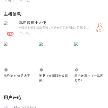
7902
56:42
主播信息
戏曲传播小天使
分享各种精彩戏曲音频，有喜欢的朋友可以关注我 免责声明 本主播提供的戏曲资源收集于互联网和朋友赠送，仅供欣赏，学习交流，如存在版权问题或侵犯您的利益请通知我们，将立即给予删除。
加关注
7.29万
5767
1801
1.47万
武秀英 刘焕芝访宝
琴书《金顶轿换银顶
琴书老唱片《一鸟害
轿》
七命》
用户评论
听友235257498