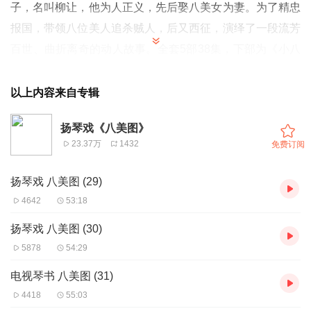
子，名叫柳让，他为人正义，先后娶八美女为妻。为了精忠
报国，带领八位美人追杀贼人，后又西征，演绎了一段流芳
百世、曲折离奇的动人故事。全套5部38集，下部为《小八
美》30集。
丁舞 王道兰 琴书《八美图》共5部38集 每集时长约55分钟
以上内容来自专辑
更多琴书，扬琴戏，大鼓书，坠子，清音戏更新关注
扬琴戏《八美图》
我哦 推荐书目·张栋宝琴书《张廷秀私访》
孙育和
琴
23.37万
1432
免费订阅
书《周锦龙投亲》
周银侠琴书《恩仇记》
扬琴戏 八美图 (29)
4642
53:18
扬琴戏 八美图 (30)
5878
54:29
电视琴书 八美图 (31)
4418
55:03