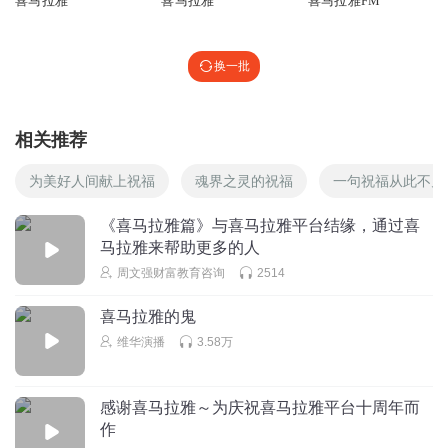
喜马拉雅
喜马拉雅
喜马拉雅FM
听友18669702
为什么我一本小说中老是有些章节下载不了呢 希望哪位前辈
换一批
帮忙下
回复
2015-01-05
0
相关推荐
卟特莂但卻蓶
为美好人间献上祝福
魂界之灵的祝福
一句祝福从此不见
回复
2014-12-15
0
《喜马拉雅篇》与喜马拉雅平台结缘，通过喜
马拉雅来帮助更多的人
简_2v
周文强财富教育咨询
2514
回复
2014-11-26
0
喜马拉雅的鬼
维华演播
3.58万
感谢喜马拉雅～为庆祝喜马拉雅平台十周年而
作