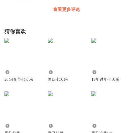
不错不错
查看更多评论
回复
2015-06-26
0
听友17632207
猜你喜欢
大哥？？？这是马年？？？？
回复
2015-02-22
0
谭琴琴
回复
2015-02-17
0
3393
1518
5058
Harahattt
2014春节七天乐
国庆七天乐
19年过年七天乐
哈哈
回复
2014-10-30
0
曉_WT
,点击l# http://pinyin.cn/e4098 r#查看表情
13.06万
4001
16.89万
回复
2015-01-17
0