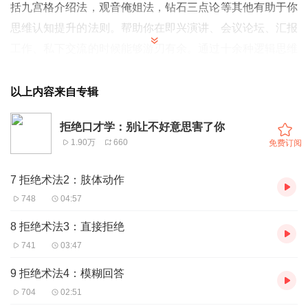
括九宫格介绍法，观音俺姐法，钻石三点论等其他有助于你
思维认知提升的法则。帮助你在即兴演讲、会议论坛、汇报
工作、私下交流的时候能够游刃有余。通过十余种逻辑思维
框架，让你在平日里，展示出你的个人风格。
以上内容来自专辑
拒绝口才学：别让不好意思害了你
1.90万
660
免费订阅
7 拒绝术法2：肢体动作
748
04:57
8 拒绝术法3：直接拒绝
741
03:47
9 拒绝术法4：模糊回答
704
02:51