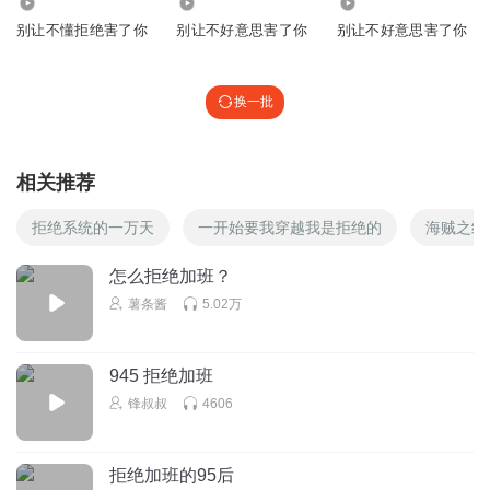
735
221
566
别让不懂拒绝害了你
别让不好意思害了你
别让不好意思害了你
换一批
相关推荐
拒绝系统的一万天
一开始要我穿越我是拒绝的
海贼之绝
怎么拒绝加班？
薯条酱
5.02万
945 拒绝加班
锋叔叔
4606
拒绝加班的95后