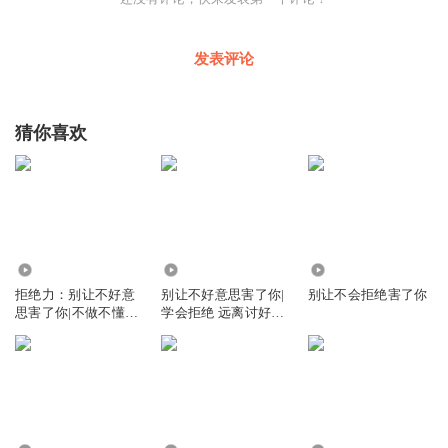
发表评论
猜你喜欢
2.95万
3.49万
1125
拒绝力：别让不好意
别让不好意思害了你|
别让不会拒绝害了你
思害了你|不做不懂拒
学会拒绝 远离讨好内
绝的老好人
耗