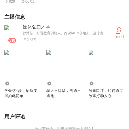
828
06:01
主播信息
徐沐弘口才学
徐沐弘，好说教育创始人、好说MCN创始人，全球麦享会发起人，1200场演讲培训经验，独创50+门口才课程，2000万粉丝知识主播操刀手。
加关注
2.83万
3753
2186
6171
学会这4步，招商变
聊天不冷场，沟通不
故事口才：如何通过
得如此简单
尴尬
故事打动人心
用户评论
还没有评论，快来发表第一个评论！