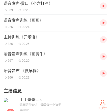
语音发声-贯口《小六打油》
339
00:25
语音发声训练《画画》
226
00:24
主持训练《开场语》
326
00:25
语音发声训练《画黄牛》
297
00:20
语音发声-《做早操》
266
00:22
主播信息
丁丁哥哥timo
分享语言知识，温暖每一个孩子
加关注
8785