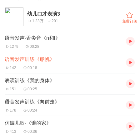
幼儿口才表演3
1.23万
201
免费订阅
语音发声-舌尖音《n和l》
1279
00:28
语音发声训练《船帆》
142
00:18
表演训练《我的身体》
151
00:25
语音发声训练《向前走》
178
00:24
仿编儿歌-《谁的家》
413
00:36