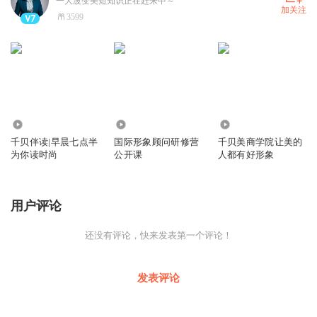
一大波变美短知识正在赶来中～
加关注
3599
2.52万
338
5986
千贝伴读|早晨七点半
国际形象顾问研修营
千贝美商学院让美的
为你读时尚
公开课
人都有好形象
用户评论
还没有评论，快来发表第一个评论！
发表评论