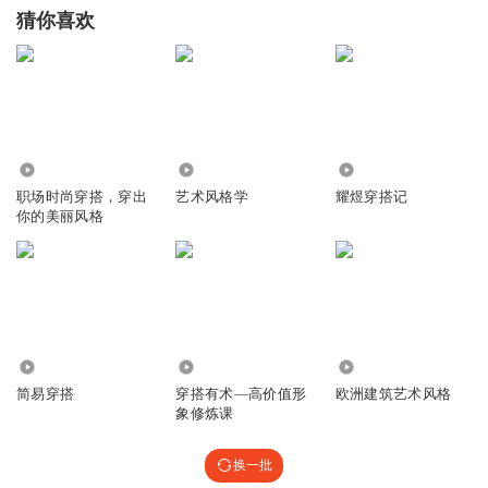
猜你喜欢
1188
5508
17.58万
职场时尚穿搭，穿出
艺术风格学
耀煜穿搭记
你的美丽风格
762
115.14万
5906
简易穿搭
穿搭有术—高价值形
欧洲建筑艺术风格
象修炼课
换一批