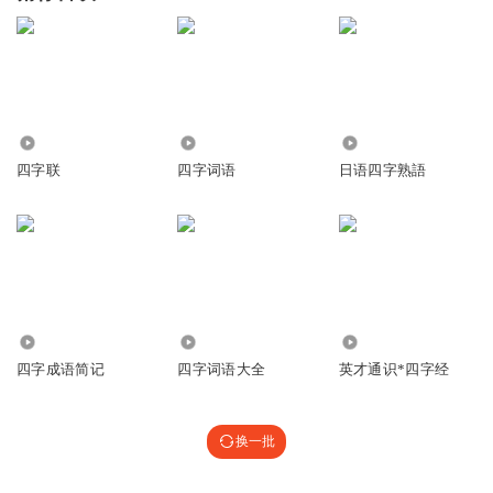
6.51万
1.48万
3.61万
四字联
四字词语
日语四字熟語
1.23万
2.05万
4477
四字成语简记
四字词语大全
英才通识*四字经
换一批