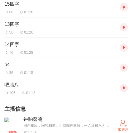
15四字
68
01:26
13四字
56
01:26
14四字
76
01:28
p4
36
01:15
吧腊八
105
01:12
主播信息
钟响磬鸣
同声相应，同气相求。祈愿闻声救拔，一入耳根永为道种。
加关注
1.45万