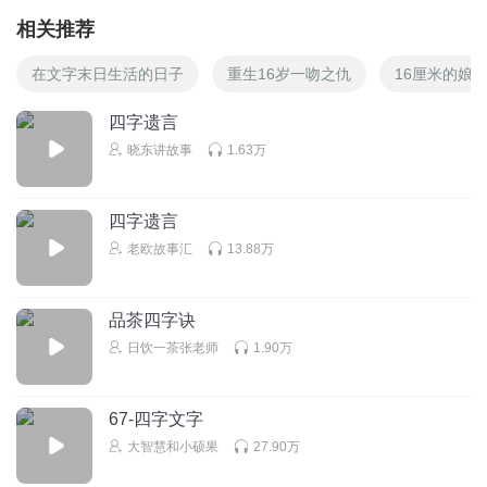
相关推荐
在文字末日生活的日子
重生16岁一吻之仇
16厘米的娘
四字遗言
晓东讲故事
1.63万
四字遗言
老欧故事汇
13.88万
品茶四字诀
日饮一茶张老师
1.90万
67-四字文字
大智慧和小硕果
27.90万