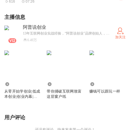
616
07:26
当你面临买房不够首付找亲朋好友去借钱。的时候，你就知
主播信息
道真正的情意和现实的无奈。当爸妈生病，而你却拿不出钱
阿普说创业
给他们去最好的医院治病的时候，你就会知道有钱对你有多
13年互联网创业实战经验，“阿普说创业”品牌创始人，公众号：阿普创业说，专注于互联网项目培训和传统实体转型互联网。目前拥有两家互联网公司并担任CEO。【温馨提醒】我们不会通过任何其他喜马拉雅账号私信要求大家转账，碰到此类账号一律是骗子，请第一时间告知我，谢谢！
加关注
么重要。
6.49万
不论是什么情况，总有某个瞬间会让你慢慢懂得，有钱其实
就意味着有家，有安全感，有幸福。
我们赚钱到底是为了什么？为了父母老有所依，为了自己的
12.60万
0
5.24万
下一代不需要去羡慕其他的小孩有毛绒玩具，为了有时间就
从零开始学创业|低成
带你捅破互联网致富
赚钱可以跟玩一样
本创业|创业内幕|小
这层窗户纸
能带家人去想去的地方享受真正的生活。
本创业项目
用户评论
为什么有的人十几二十岁就能够成功，其实不是因为别的，
而是因为他的认知超越了他的年龄。
还没有评论，快来发表第一个评论！