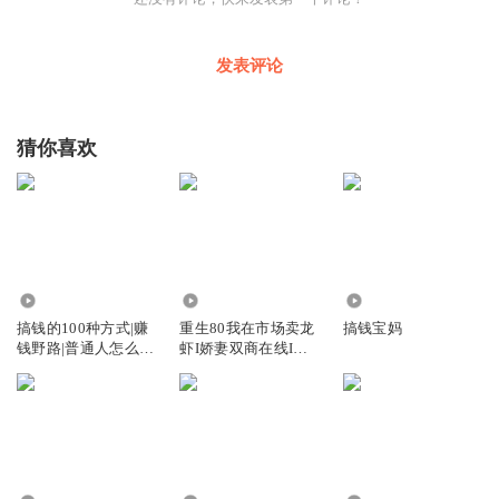
我们往往会发现，我们身边很多的有钱人往往是工作狂。而
发表评论
没有钱的人反而喜欢到处玩，为什么呢？因为有钱的人，他
们热爱自己的工作，并没有把工作当成是一种负担，而是一
猜你喜欢
种享受。人出去旅游，大多是因为公事儿出差，从而能赚更
多的钱。而没有钱的人去旅游，大多是为了去散心，因为心
情不好，没赚到钱。
其实阿普也很贪玩，但是，记得就在自己上学的时候，因为
467.76万
1.92万
379
家里条件不好，妈妈胆囊炎开刀。为了省钱，没有给医生包
搞钱的100种方式|赚
重生80我在市场卖龙
搞钱宝妈
钱野路|普通人怎么搞
虾I娇妻双商在线I搞
红包，结果医生没有经过家属的同意，把妈妈的整个胆囊都
钱|创业
钱搞钱搞钱
给切掉了。美其名是为了我妈好，殊不知，胆是人体非常重
要的一个器官，没了它以后问题会很糟糕。这件事对我触动
非常大，也让我难过了很久，现在每每想起这件事，心里都
特别不是滋味！因为我作为家里面的一个小男子汉，在最亲