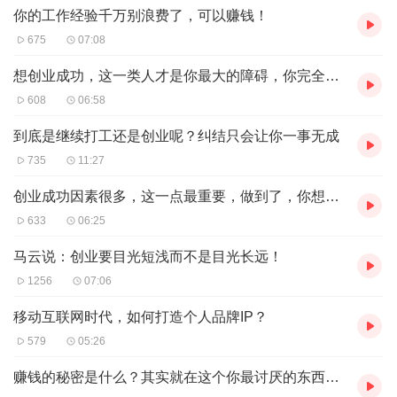
时间，来听阿普啰嗦几句，我相信，说不定阿普某句不经意
你的工作经验千万别浪费了，可以赚钱！
的话就是彻底改变你命运的开始。
675
07:08
想创业成功，这一类人才是你最大的障碍，你完全想象不到！
记不清是谁说过一句话，非常有道理，他说:我年轻时还以
608
06:58
为金钱最重要，现在年纪大了，发现这句话一点都不假！
到底是继续打工还是创业呢？纠结只会让你一事无成
735
11:27
如果你没有经历过买房没有钱从而四处去借的窘迫，你就不
创业成功因素很多，这一点最重要，做到了，你想不成功都难
会知道钱对你到底有多重要。
633
06:25
如果你没有经历过家人生病住不起医院，你就不知道钱对于
马云说：创业要目光短浅而不是目光长远！
你有多么重要。只有真正经历过贫穷的人才会体会到赚钱的
1256
07:06
真正意义。
移动互联网时代，如何打造个人品牌IP？
579
05:26
我们来设想一个情景，一对情侣面临着结婚买房，没有房子
赚钱的秘密是什么？其实就在这个你最讨厌的东西里！
住哪？因为没有钱，分手的情侣不在少数。