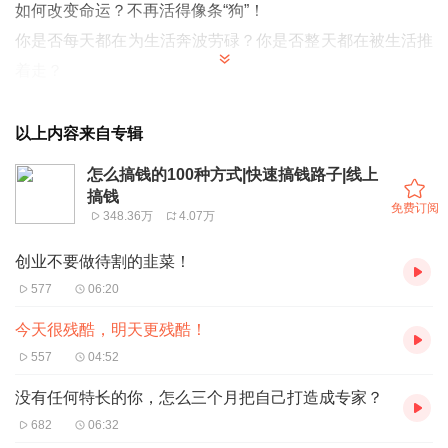
如何改变命运？不再活得像条“狗”！
你是否每天都在为生活奔波劳碌？你是否整天都在被生活推
着走？
你是否早已经忘了自己内心真正想要的是什么？
你已多久没给自己最亲的人买过一件像样的衣服？
以上内容来自专辑
你有没有害怕过还不起房贷，家人生病而拿不出钱？
怎么搞钱的100种方式|快速搞钱路子|线上
阿普说创业，给不了你金山银山！
搞钱
免费订阅
348.36万
4.07万
但我可以给你挖掘财富的工具和思维！
《致不甘平庸的你的一封信——赚钱难吗？为什么你必须要
创业不要做待割的韭菜！
努力成为有钱人？
》
577
06:20
今天很残酷，明天更残酷！
【阿普说创业】以下这篇文章是阿普内心最真实感受的分
557
04:52
享，如果现在的你正在努力为家庭奔波劳累，或者现在被生
没有任何特长的你，怎么三个月把自己打造成专家？
活压迫的快迷失自我，又或者想早日摆脱房奴车奴的现状，
682
06:32
那么好的，请你不论怎样一定要静下心来，花上短短几分钟