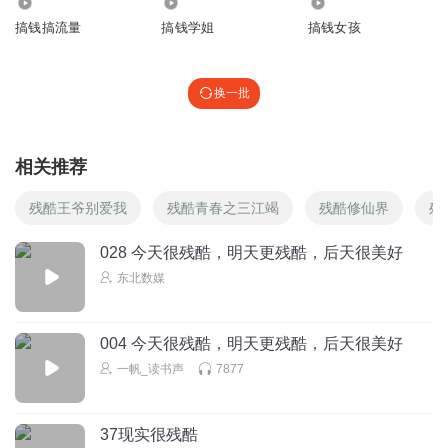
783.35万
184.19万
7409.90万
的人需要帮助的时候却丝毫没有能伸出援手，我下定决心一
搞钱搞流量
搞钱学姐
搞钱女孩
定要成为有钱人，一定要让自己最亲最爱的人不再因为钱而
选择伤害自己！
换一批
当人们习惯了没有钱的日子，慢慢的灵魂就会堕落，心态就
相关推荐
会变得很卑微，就开始仇恨这个社会，开始抱怨周边的人，
甚至伤害自己最亲最爱的人。
残酷王爷别爱我
残酷青春之三江竭
残酷修仙界
残
028 今天很残酷，明天更残酷，后天很美好
很多人他们不努力去赚钱，最后只能去借钱，因为不会赚
东北数媒
钱，所以还不起钱，最终就会成为老赖。更严重的，还会干
违法犯罪的事情，从而毁掉自己的一生。
004 今天很残酷，明天更残酷，后天很美好
一帆_读书声
7877
但是，当你振作精神，努力去奋斗拼搏，不断的去学习释放
价值，聚焦到自己的工作和项目当中，每天坚持早起。慢慢
37现实很残酷
的你就会发现你眼中的世界跟以前会完全不一样。而且你会