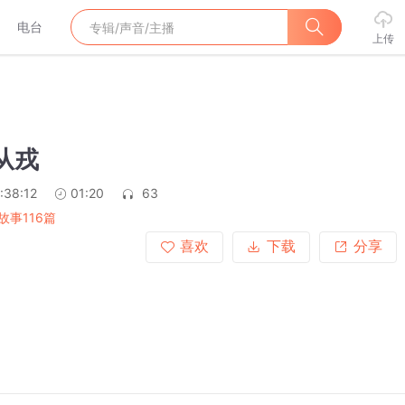
电台
上传
从戎
:38:12
01:20
63
故事116篇
喜欢
下载
分享