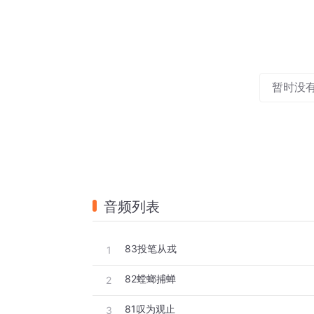
暂时没
音频列表
83投笔从戎
1
82螳螂捕蝉
2
81叹为观止
3