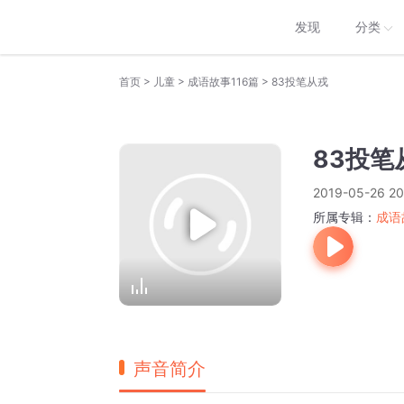
发现
分类
>
>
>
首页
儿童
成语故事116篇
83投笔从戎
83投笔
2019-05-26 20
所属专辑：
成语
声音简介