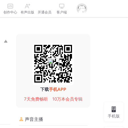
创作中心
有声出版
开通会员
客户端
下载
手机APP
7天免费畅听
10万本会员专辑
手机版
声音主播