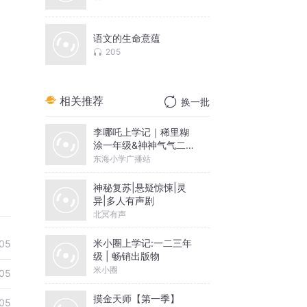
语文的生命意蕴
205
相关推荐
换一批
李哪吒上学记｜稀里糊
涂一年级&神神气气二年
级
东海小学广播站
神秘复苏|悬疑惊悚|灵
异|多人有声剧
北冥有声
米小圈上学记:一二三年
05
级 | 畅销出版物
米小圈
05
摸金天师【第一季】
05