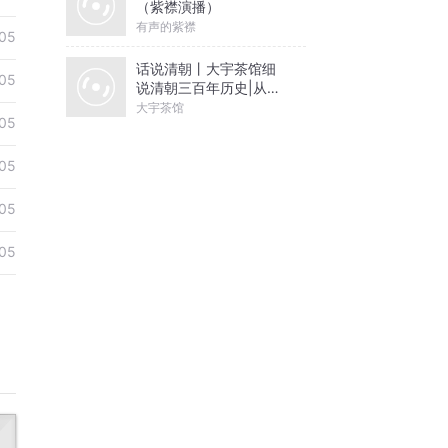
（紫襟演播）
有声的紫襟
05
话说清朝丨大宇茶馆细
05
说清朝三百年历史|从努
尔哈赤到末代皇帝溥仪|
大宇茶馆
05
康熙雍正乾隆
05
05
05