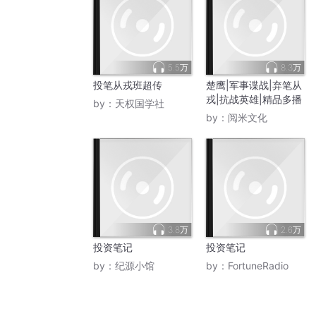
5.5万
8.3万
投笔从戎班超传
楚鹰|军事谍战|弃笔从
戎|抗战英雄|精品多播
by：
天权国学社
by：
阅米文化
3.8万
2.6万
投资笔记
投资笔记
by：
纪源小馆
by：
FortuneRadio