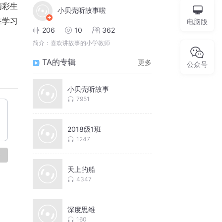
精彩生
小贝壳听故事啦
在学习
电脑版
206
10
362
简介：
喜欢讲故事的小学教师
TA的专辑
更多
公众号
小贝壳听故事
7951
2018级1班
1247
论
天上的船
4347
深度思维
160