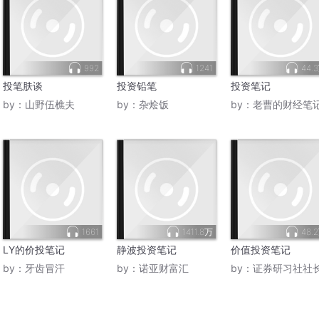
992
1241
44.
投笔肤谈
投资铅笔
投资笔记
by：
山野伍樵夫
by：
杂烩饭
by：
老曹的财经笔
1661
1411.8万
48.
LY的价投笔记
静波投资笔记
价值投资笔记
by：
牙齿冒汗
by：
诺亚财富汇
by：
证券研习社社