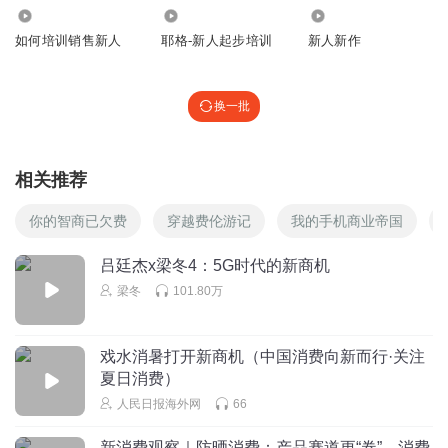
2269
432
1132
如何培训销售新人
耶格-新人起步培训
新人新作
换一批
相关推荐
你的智商已欠费
穿越费伦游记
我的手机商业帝国
吕廷杰x梁冬4：5G时代的新商机
梁冬
101.80万
戏水消暑打开新商机（中国消费向新而行·关注
夏日消费）
人民日报海外网
66
新消费观察｜防晒消费：产品赛道更“卷”、消费