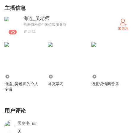
主播信息
海连_吴老师
营养俱乐部中国特级服务商
加关注
2742
801
9340
8.94万
海连_吴老师的个人
补充学习
潜意识情商音乐
专辑
用户评论
吴冬冬_mr
关