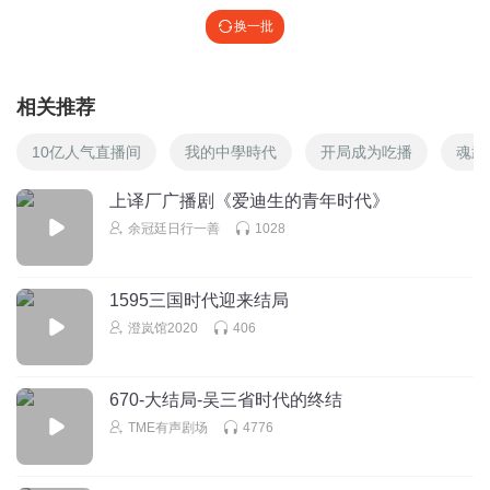
换一批
相关推荐
10亿人气直播间
我的中學時代
开局成为吃播
魂武
上译厂广播剧《爱迪生的青年时代》
余冠廷日行一善
1028
1595三国时代迎来结局
澄岚馆2020
406
670-大结局-吴三省时代的终结
TME有声剧场
4776