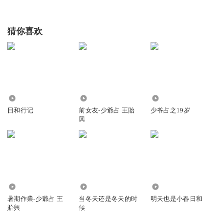
猜你喜欢
6794
1.54万
3.01万
日和行记
前女友-少爺占 王貽
少爷占之19岁
興
7467
1415
2.91万
暑期作業-少爺占 王
当冬天还是冬天的时
明天也是小春日和
貽興
候