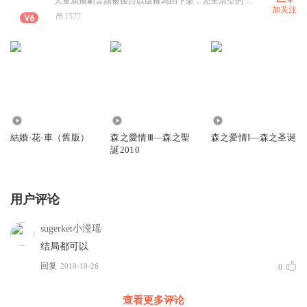
大量廣播劇音頻被後台以版權為由下架，完全清空的專輯已刪除不再保留，斷集數的也無法補充了，各位隨緣聽~
加关注
1577
2190
1.67万
1.73万
結婚·花·車（舊版）
森之愛情Ⅲ—森之聖
森之爱情I—森之圣诞
誕2010
用户评论
sugerket小滢瑶
结局都可以
回复
2019-10-26
0
查看更多评论