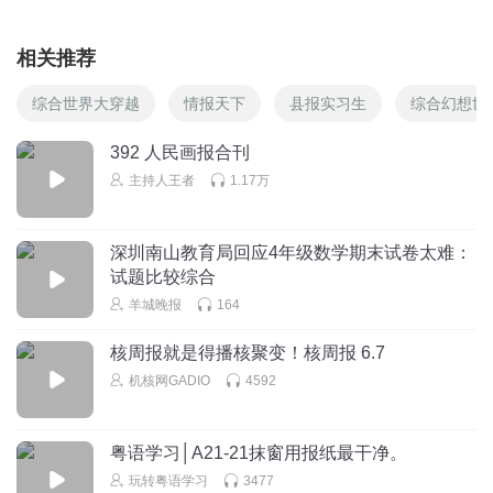
相关推荐
综合世界大穿越
情报天下
县报实习生
综合幻想世
392 人民画报合刊
主持人王者
1.17万
深圳南山教育局回应4年级数学期末试卷太难：
试题比较综合
羊城晚报
164
核周报就是得播核聚变！核周报 6.7
机核网GADIO
4592
粤语学习│A21-21抹窗用报纸最干净。
玩转粤语学习
3477