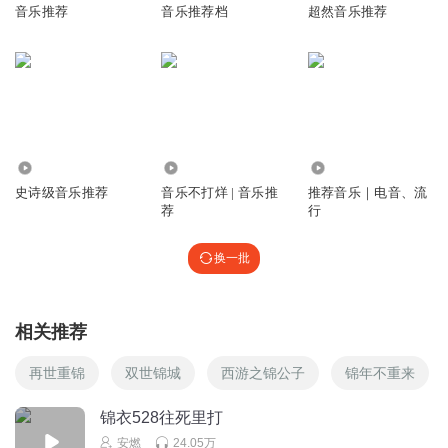
音乐推荐
音乐推荐档
超然音乐推荐
鬼谷说
回复 @
无聊的黄金傀儡CH
:
你几个专辑了？
我的世界企鹅苦力怕
回复
2021-03-07
0
3045
29.36万
46.70万
史诗级音乐推荐
音乐不打烊 | 音乐推
推荐音乐｜电音、流
小星枪手
荐
行
我找不到啊！
回复
2021-08-25
0
换一批
小星枪手
好
相关推荐
回复
2021-08-25
0
再世重锦
双世锦城
西游之锦公子
锦年不重来
陆宇天晨
锦衣528往死里打
找不到这个
安燃
24.05万