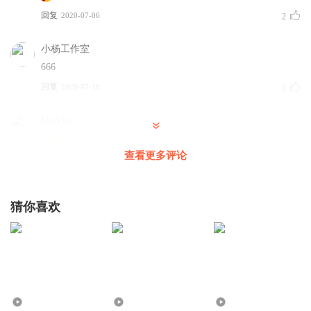
回复
2020-07-06
2
小杨工作室
666
回复
2020-07-18
1
Muecke
查看更多评论
回复
2020-08-03
1
小风游戏解说
猜你喜欢
我有
回复
2021-01-13
1
无聊的黄金傀儡CH
回复
1936
8.18万
2.62万
2019-09-14
0