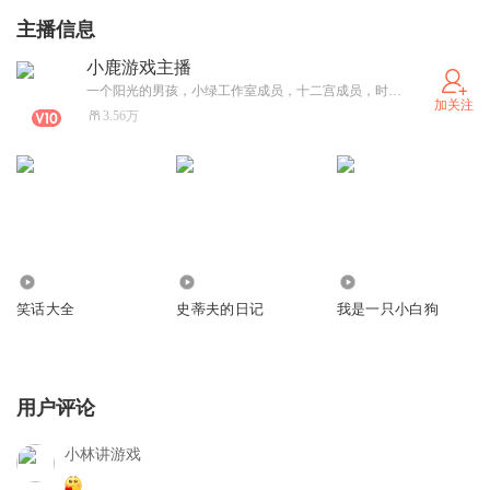
主播信息
小鹿游戏主播
一个阳光的男孩，小绿工作室成员，十二宫成员，时常为你分享一些游戏小技巧和一些趣味小故事，帮你打发无聊的时光。这里是用心录制的故事，大家多多指教，多提宝贵意见，好的建议我一定采纳哦。 ----------这里不是归宿，我要去寻找属于我自己的远方。只是，唯独信仰永不改变。
加关注
3.56万
8.37万
37.49万
124.45万
笑话大全
史蒂夫的日记
我是一只小白狗
用户评论
小林讲游戏