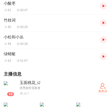
小酸枣
61
00:47
竹枝词
40
00:20
小松和小丛
49
00:28
绿蜻蜓
63
01:07
主播信息
玉面桃花_t2
优秀收听贡献者
加关注
2617