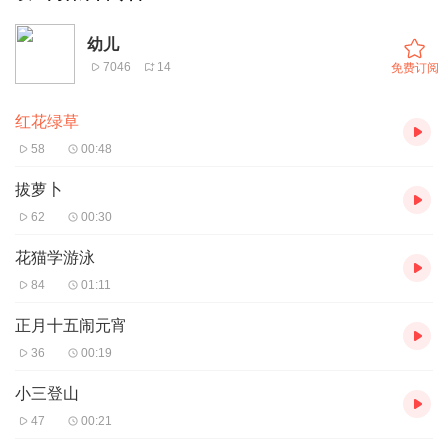
幼儿
7046
14
免费订阅
红花绿草
58
00:48
拔萝卜
62
00:30
花猫学游泳
84
01:11
正月十五闹元宵
36
00:19
小三登山
47
00:21