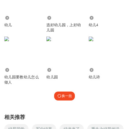
9537
7225
9.47万
幼儿
选好幼儿园，上好幼
幼儿4
儿园
69
6353
3.85万
幼儿园要教幼儿怎么
幼儿园
幼儿诗
做人
换一批
相关推荐
绿星同学
军中绿草
绿龙来了
重生之绿茵传说