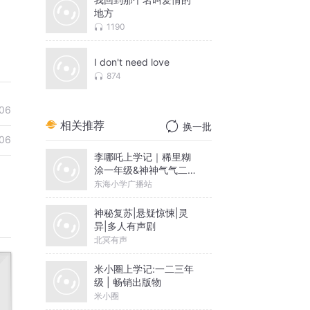
地方
1190
I don't need love
874
06
相关推荐
换一批
06
李哪吒上学记｜稀里糊
涂一年级&神神气气二年
级
东海小学广播站
神秘复苏|悬疑惊悚|灵
异|多人有声剧
北冥有声
米小圈上学记:一二三年
级 | 畅销出版物
米小圈