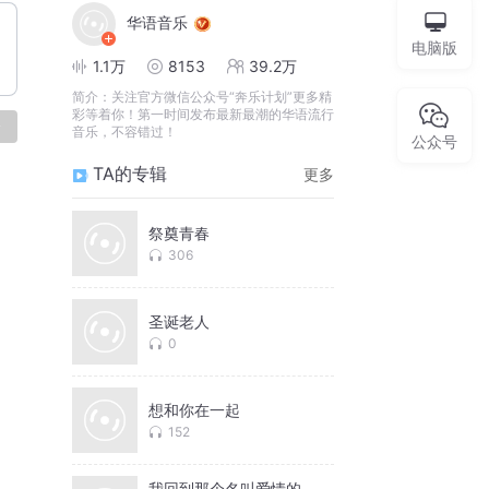
华语音乐
电脑版
1.1万
8153
39.2万
简介：
关注官方微信公众号“奔乐计划”更多精
彩等着你！第一时间发布最新最潮的华语流行
论
音乐，不容错过！
公众号
TA的专辑
更多
祭奠青春
306
圣诞老人
0
想和你在一起
152
我回到那个名叫爱情的