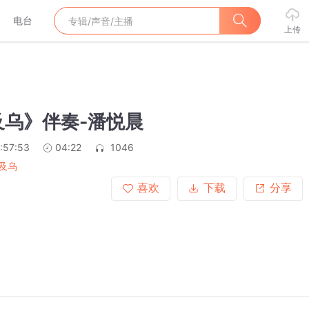
电台
上传
及乌》伴奏-潘悦晨
:57:53
04:22
1046
及乌
喜欢
下载
分享