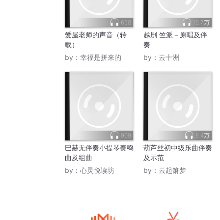
658
19.7万
爱屋老师的声音（转
越剧 竺派－原唱及伴
载）
奏
by：
幸福是拼来的
by：
云十洲
909
6.4万
巴赫无伴奏小提琴奏鸣
葫芦丝初中级乐曲伴奏
曲及组曲
及示范
by：
心灵悦读坊
by：
云起箫梦