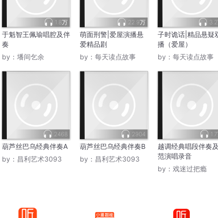
1.8万
22.9万
3.
于魁智王佩瑜唱腔及伴
萌面刑警|爱屋演播悬
子时诡话|精品悬疑
奏
爱精品剧
播（爱屋）
by：
墦间乞余
by：
每天读点故事
by：
每天读点故事
2468
2904
1.
葫芦丝巴乌经典伴奏A
葫芦丝巴乌经典伴奏B
越调经典唱段伴奏
范演唱录音
by：
昌利艺术3093
by：
昌利艺术3093
by：
戏迷过把瘾