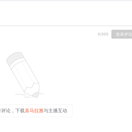
发表评
0
/
300
有评论，下载
喜马拉雅
与主播互动