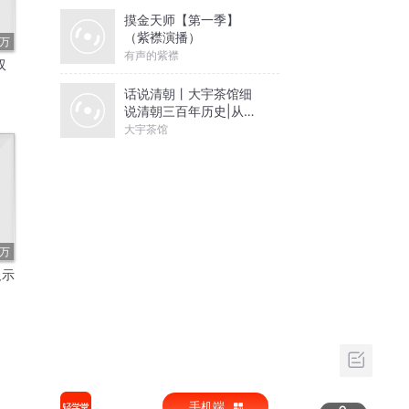
摸金天师【第一季】
（紫襟演播）
2万
有声的紫襟
双
话说清朝丨大宇茶馆细
说清朝三百年历史|从努
尔哈赤到末代皇帝溥仪|
大宇茶馆
康熙雍正乾隆
7万
及示
手机端