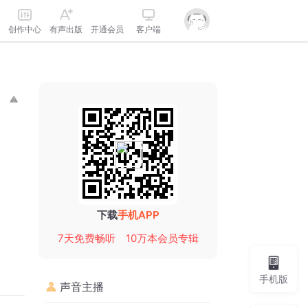
创作中心
有声出版
开通会员
客户端
下载
手机APP
7天免费畅听
10万本会员专辑
手机版
声音主播