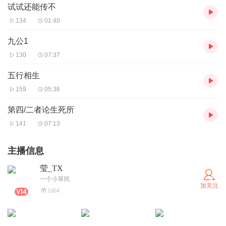
试试还能传不
134
01:40
九公1
130
07:37
五行相生
159
05:36
第四/二者论生死所
141
07:13
主播信息
莹_TX
一个小草民
加关注
1664