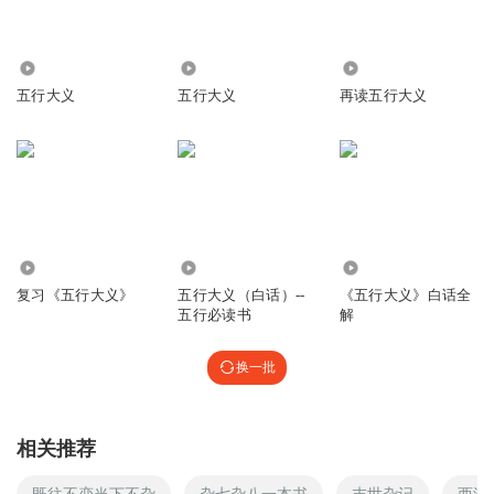
7828
4.88万
3108
五行大义
五行大义
再读五行大义
2552
2.52万
36.81万
复习《五行大义》
五行大义（白话）--
《五行大义》白话全
五行必读书
解
换一批
相关推荐
既往不恋当下不杂
杂七杂八一本书
末世杂记
西游