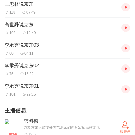
王忠林说京东
118
07:49
高世舜说京东
193
13:49
李承秀说京东03
60
04:11
李承秀说京东02
75
15:33
李承秀说京东01
101
29:15
主播信息
韩树德
喜欢京东大鼓传播老艺术家们声音宏扬民族文化
加关注
1576