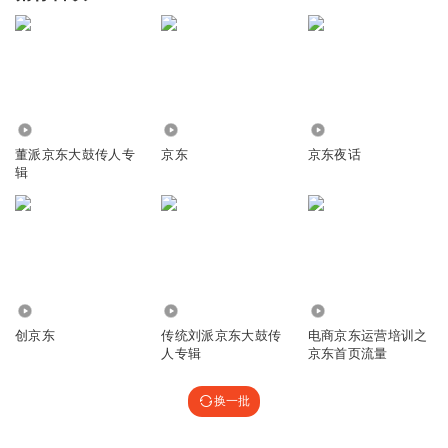
44.55万
2.30万
1547
董派京东大鼓传人专
京东
京东夜话
辑
6.21万
6.42万
1133
创京东
传统刘派京东大鼓传
电商京东运营培训之
人专辑
京东首页流量
换一批