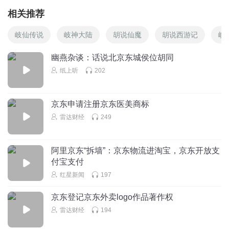
相关推荐
岐仙传说
岐神大陆
胡说仙魔
胡说西游记
岐
幽燕杂谈：话说北京东城侯位胡同
纸上听
202
京东申请注册京东医美商标
雷达财经
249
阿里京东“拆墙”：京东物流进淘宝，京东开放支
付宝支付
红星新闻
197
京东登记京东外卖logo作品著作权
雷达财经
194