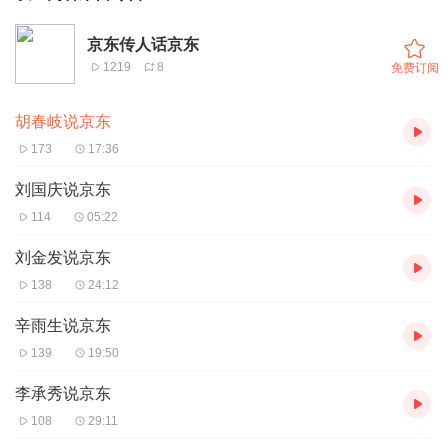
京东传人话京东
1219
8
免费订阅
胡春岐说京东
173
17:36
刘国庆说京东
114
05:22
刘金发说京东
138
24:12
辛雨生说京东
139
19:50
李承秀说京东
108
29:11