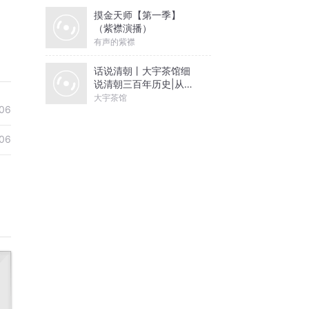
摸金天师【第一季】
（紫襟演播）
有声的紫襟
话说清朝丨大宇茶馆细
说清朝三百年历史|从努
尔哈赤到末代皇帝溥仪|
大宇茶馆
06
康熙雍正乾隆
06