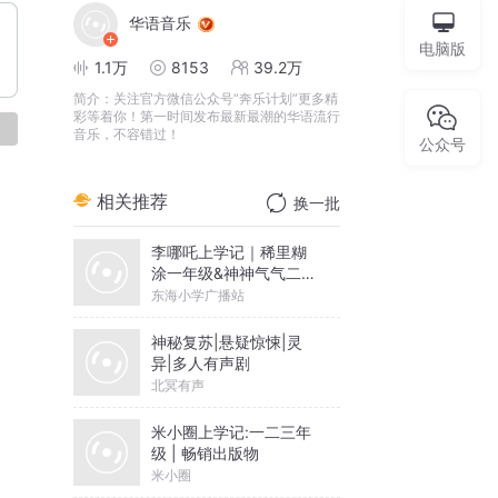
华语音乐
电脑版
1.1万
8153
39.2万
简介：
关注官方微信公众号“奔乐计划”更多精
彩等着你！第一时间发布最新最潮的华语流行
论
音乐，不容错过！
公众号
相关推荐
换一批
李哪吒上学记｜稀里糊
涂一年级&神神气气二年
级
东海小学广播站
神秘复苏|悬疑惊悚|灵
异|多人有声剧
北冥有声
米小圈上学记:一二三年
级 | 畅销出版物
米小圈