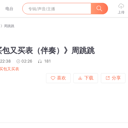
电台
上传
）》周跳跳
买包又买表（伴奏）》周跳跳
:22:38
02:26
181
买包又买表
喜欢
下载
分享