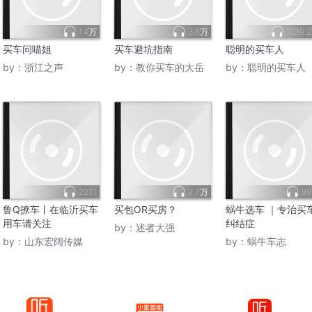
1.4万
3.6万
1039.
买车问喵姐
买车避坑指南
聪明的买车人
by：
浙江之声
by：
教你买车的大岳
by：
聪明的买车人
2271
2.7万
9
鲁Q撩车丨在临沂买车
买包OR买房？
蜗牛选车 ｜专治买
用车请关注
纠结症
by：
述者大强
by：
山东宏阔传媒
by：
蜗牛车志