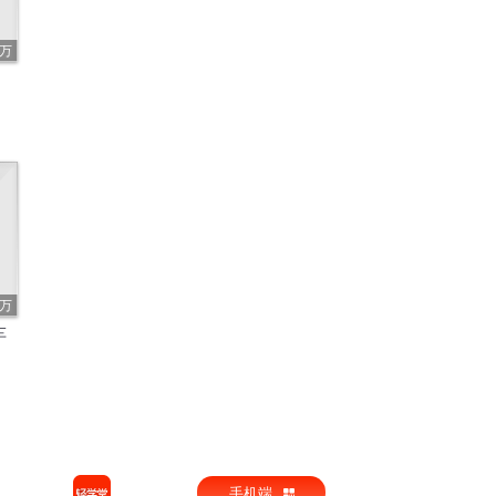
2万
9万
车
手机端