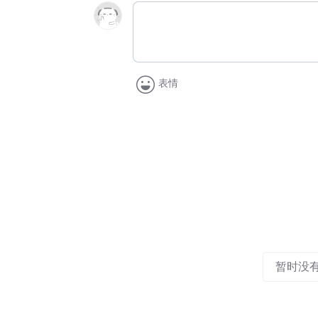
表情
暂时没