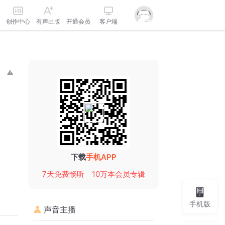
创作中心
有声出版
开通会员
客户端
下载
手机APP
7天免费畅听
10万本会员专辑
手机版
声音主播