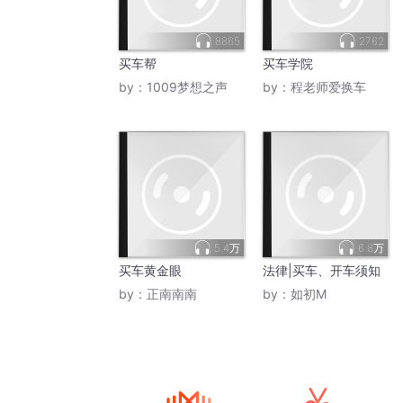
8865
2762
买车帮
买车学院
by：
1009梦想之声
by：
程老师爱换车
5.4万
6.8万
买车黄金眼
法律|买车、开车须知
by：
正南南南
by：
如初M