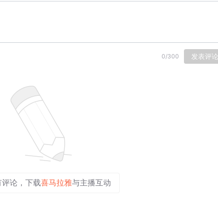
发表评
0
/
300
有评论，下载
喜马拉雅
与主播互动