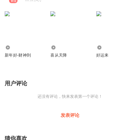
39.24万
音乐混音师：Justin Moshkevich /Marc Theriault
母带制作：Marc Theriault @LeLab Mastering studio
音乐发行：奔跑怪物
3
3
0
新年好-财神到
喜从天降
好运来
Verse
用户评论
信：
还没有评论，快来发表第一个评论！
灵魂别清醒 现实请勿搅局
发表评论
我享受现在的自己
猜你喜欢
夜绪 黎明 妄语 滑稽