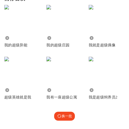
险情 奇迹 有 趣
5.64万
3.95万
67.92万
Chorus
我的超级异能
我的超级庄园
我就是超级偶像
信：
穿越梦境 奇幻之旅
恐怕绝地 我也沉浸
32.53万
3.07万
2334
超级英雄就是我
我有一座超级公寓
我是超级饲养员2
换一批
Verse