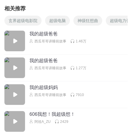
信：
相关推荐
世界像谜语 欲望没有谜底
玄界超级电影院
超级电脑
神级狂想曲
超级电力强
我的超级爸爸
我们都是命运导体
西瓜哥哥讲睡前故事
1.46万
实虚 迷离 悲喜 交替
我的超级爸爸
天堂 地狱 一 行
西瓜哥哥讲睡前故事
1.27万
我的超级妈妈
西瓜哥哥讲睡前故事
7910
Chorus
信：
606我想！我超级想！
阿祖A_ZU
2429
穿越梦境 与爱相遇