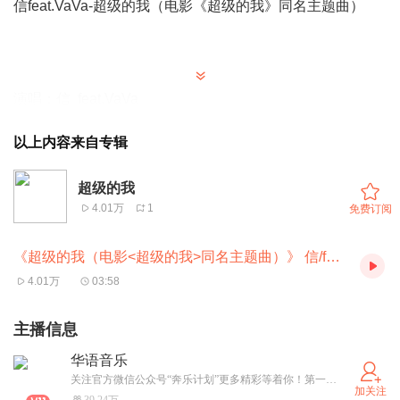
信feat.VaVa-超级的我（电影《超级的我》同名主题曲）
演唱：信 feat.VaVa
以上内容来自专辑
作曲：Tyler Bates /Michael Wandmacher
超级的我
作词：林乔 / VaVa ／刘恩汛
4.01万
1
免费订阅
制作人：于飞
《超级的我（电影<超级的我>同名主题曲）》 信/feat.VaVa
4.01万
03:58
编曲：Michael Wandmacher
主播信息
信人声录音：陈磊
华语音乐
VaVa人声录音： Double G
关注官方微信公众号“奔乐计划”更多精彩等着你！第一时间发布最新最潮的华语流行音乐，不容错过！
加关注